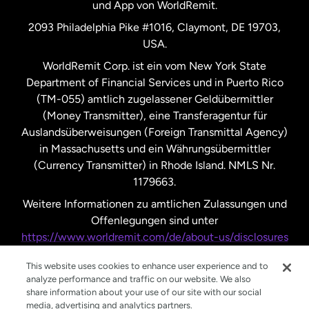
und App von WorldRemit.
Vereinigte Staaten
English
2093 Philadelphia Pike #1016, Claymont, DE 19703,
USA.
Vereinigte Staaten
Español
WorldRemit Corp. ist ein vom New York State
Department of Financial Services und in Puerto Rico
Vereinigtes Königreich
(TM-055) amtlich zugelassener Geldübermittler
(Money Transmitter), eine Transferagentur für
Auslandsüberweisungen (Foreign Transmittal Agency)
in Massachusetts und ein Währungsübermittler
(Currency Transmitter) in Rhode Island. NMLS Nr.
1179663.
Weitere Informationen zu amtlichen Zulassungen und
Offenlegungen sind unter
https://www.worldremit.com/de/about-us/disclosures
nachzulesen.
This website uses cookies to enhance user experience and to
analyze performance and traffic on our website. We also
share information about your use of our site with our social
media, advertising and analytics partners.