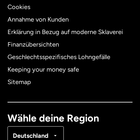
Cookies
Annahme von Kunden
Erklärung in Bezug auf moderne Sklaverei
International
English
Finanzübersichten
Geschlechtsspezifisches Lohngefälle
Keeping your money safe
Australien
Sitemap
Dänemark
Deutschland
Wähle deine Region
Frankreich
Deutschland