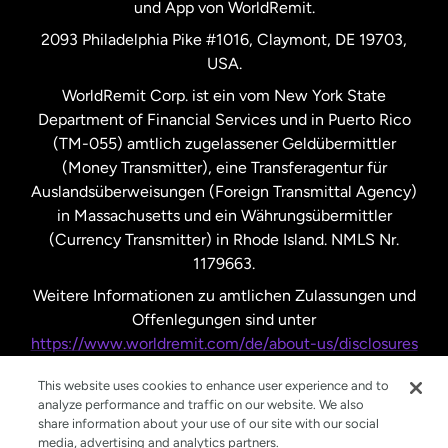
und App von WorldRemit.
Vereinigte Staaten
English
2093 Philadelphia Pike #1016, Claymont, DE 19703,
USA.
Vereinigte Staaten
Español
WorldRemit Corp. ist ein vom New York State
Department of Financial Services und in Puerto Rico
Vereinigtes Königreich
(TM-055) amtlich zugelassener Geldübermittler
(Money Transmitter), eine Transferagentur für
Auslandsüberweisungen (Foreign Transmittal Agency)
in Massachusetts und ein Währungsübermittler
(Currency Transmitter) in Rhode Island. NMLS Nr.
1179663.
Weitere Informationen zu amtlichen Zulassungen und
Offenlegungen sind unter
https://www.worldremit.com/de/about-us/disclosures
nachzulesen.
This website uses cookies to enhance user experience and to
analyze performance and traffic on our website. We also
share information about your use of our site with our social
media, advertising and analytics partners.