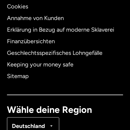
Cookies
Annahme von Kunden
Erklärung in Bezug auf moderne Sklaverei
International
English
Finanzübersichten
Geschlechtsspezifisches Lohngefälle
Keeping your money safe
Australien
Sitemap
Dänemark
Deutschland
Wähle deine Region
Frankreich
Deutschland