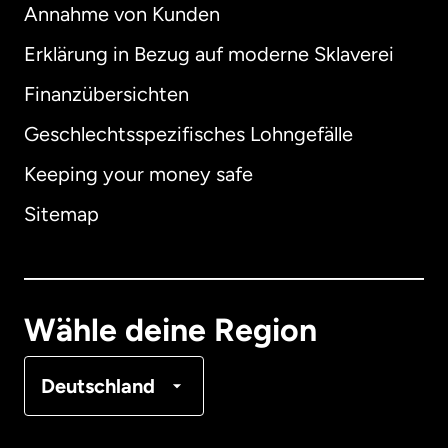
Annahme von Kunden
Erklärung in Bezug auf moderne Sklaverei
International
English
Finanzübersichten
Geschlechtsspezifisches Lohngefälle
Keeping your money safe
Australien
Sitemap
Dänemark
Deutschland
Wähle deine Region
Frankreich
Deutschland
Kanada
English