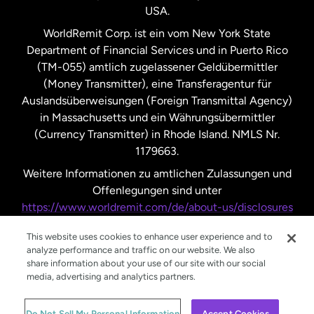
USA.
Vereinigte Staaten
Español
WorldRemit Corp. ist ein vom New York State
Department of Financial Services und in Puerto Rico
Vereinigtes Königreich
(TM-055) amtlich zugelassener Geldübermittler
(Money Transmitter), eine Transferagentur für
Auslandsüberweisungen (Foreign Transmittal Agency)
in Massachusetts und ein Währungsübermittler
(Currency Transmitter) in Rhode Island. NMLS Nr.
1179663.
Weitere Informationen zu amtlichen Zulassungen und
Offenlegungen sind unter
https://www.worldremit.com/de/about-us/disclosures
nachzulesen.
This website uses cookies to enhance user experience and to
analyze performance and traffic on our website. We also
share information about your use of our site with our social
media, advertising and analytics partners.
© WorldRemit 2024
Do Not Sell My Personal Information
Accept Cookies