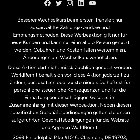
Kanada
Français
Besserer Wechselkurs beim ersten Transfer: nur
ausgewählte Zahlungskorridore und
Malaysia
Empfangsmethoden. Diese Werbeaktion gilt nur für
neue Kunden und kann nur einmal pro Person genutzt
werden. Gebühren und Kosten fallen weiterhin an.
Neuseeland
Änderungen am Wechselkurs vorbehalten.
Diese Aktion darf nicht missbräuchlich genutzt werden.
Niederlande
WorldRemit behält sich vor, diese Aktion jederzeit zu
ändern, auszusetzen oder zu stornieren. Du haftest für
persönliche steuerliche Konsequenzen und für die
Schweden
Einhaltung der einschlägigen Gesetze im
Zusammenhang mit dieser Werbeaktion. Neben diesen
Spanien
spezifischen Geschäftsbedingungen gelten die unten
aufgeführten Geschäftsbedingungen für die Website
und App von WorldRemit.
Vereinigte Staaten
English
2093 Philadelphia Pike #1016, Claymont, DE 19703,