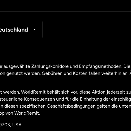
tschland
nkreich
eutschland
nada
English
nada
Français
nur ausgewählte Zahlungskorridore und Empfangsmethoden. Dies
son genutzt werden. Gebühren und Kosten fallen weiterhin an
aysia
t werden. WorldRemit behält sich vor, diese Aktion jederzeit z
useeland
e steuerliche Konsequenzen und für die Einhaltung der einschl
 diesen spezifischen Geschäftsbedingungen gelten die unten
pp von WorldRemit.
derlande
19703, USA.