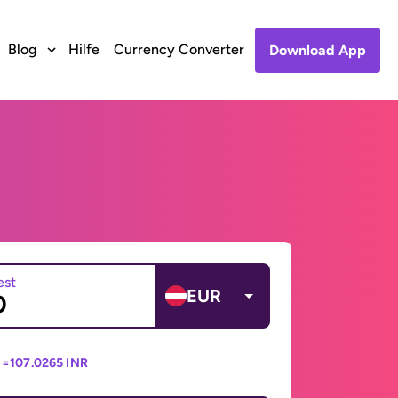
Blog
Hilfe
Currency Converter
Download App
est
EUR
 =
107.0265 INR