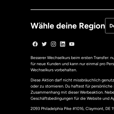
Deu
Fra
Wähle deine Region
D
Ka
Ka
Besserer Wechselkurs beim ersten Transfer: 
für neue Kunden und kann nur einmal pro Per
Mal
Wechselkurs vorbehalten.
Diese Aktion darf nicht missbräuchlich genutz
Ne
oder zu stornieren. Du haftest für persönlich
Zusammenhang mit dieser Werbeaktion. Neben
Geschäftsbedingungen für die Website und A
Nie
2093 Philadelphia Pike #1016, Claymont, DE 