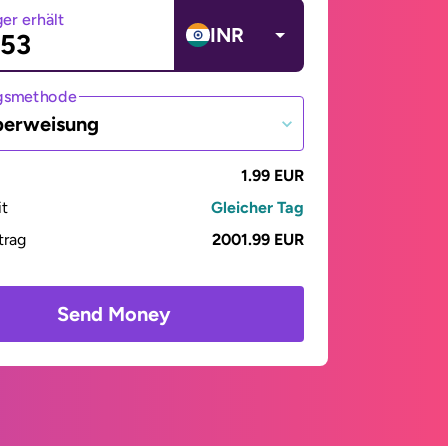
er erhält
INR
gsmethode
berweisung
1.99 EUR
it
Gleicher Tag
trag
2001.99 EUR
Send Money