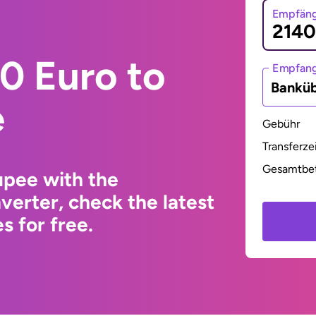
Empfäng
0 Euro to
Empfan
Bankü
e
Gebühr
Transferze
Gesamtbe
upee with the
erter, check the latest
s for free.