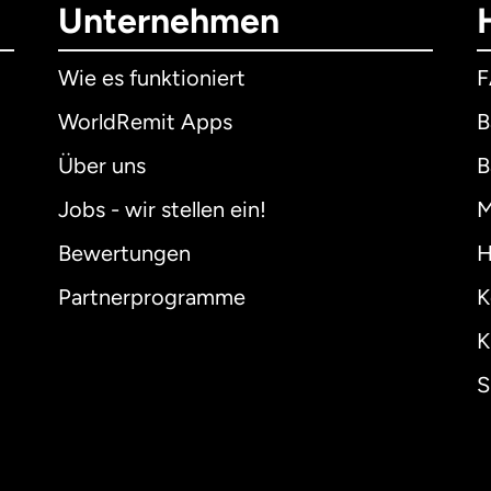
Unternehmen
Wie es funktioniert
WorldRemit Apps
B
Über uns
B
Jobs - wir stellen ein!
M
Bewertungen
H
Partnerprogramme
K
K
S