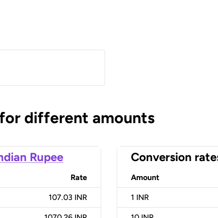
 for different amounts
ndian Rupee
Conversion rate
Rate
Amount
107.03 INR
1
INR
1070.26 INR
10
INR