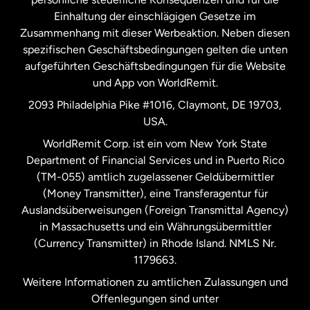
Schweden
Einhaltung der einschlägigen Gesetze im
Zusammenhang mit dieser Werbeaktion. Neben diesen
Spanien
spezifischen Geschäftsbedingungen gelten die unten
aufgeführten Geschäftsbedingungen für die Website
und App von WorldRemit.
Vereinigte Staaten
English
2093 Philadelphia Pike #1016, Claymont, DE 19703,
USA.
Vereinigte Staaten
Español
WorldRemit Corp. ist ein vom New York State
Department of Financial Services und in Puerto Rico
Vereinigtes Königreich
(TM-055) amtlich zugelassener Geldübermittler
(Money Transmitter), eine Transferagentur für
Auslandsüberweisungen (Foreign Transmittal Agency)
in Massachusetts und ein Währungsübermittler
(Currency Transmitter) in Rhode Island. NMLS Nr.
1179663.
Weitere Informationen zu amtlichen Zulassungen und
Offenlegungen sind unter