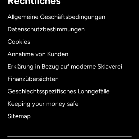
Rechtliches
Allgemeine Geschäftsbedingungen
Datenschutzbestimmungen
Cookies
Annahme von Kunden
Erklärung in Bezug auf moderne Sklaverei
International
English
Finanzübersichten
Geschlechtsspezifisches Lohngefälle
Keeping your money safe
Australien
Sitemap
Dänemark