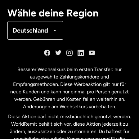
Deutschland
Wähle deine Region
Frankreich
Deutschland
Kanada
English
Kanada
Français
Besserer Wechselkurs beim ersten Transfer: nur
ausgewählte Zahlungskorridore und
Malaysia
Empfangsmethoden. Diese Werbeaktion gilt nur für
neue Kunden und kann nur einmal pro Person genutzt
werden. Gebühren und Kosten fallen weiterhin an.
Neuseeland
Änderungen am Wechselkurs vorbehalten.
Diese Aktion darf nicht missbräuchlich genutzt werden.
Niederlande
WorldRemit behält sich vor, diese Aktion jederzeit zu
ändern, auszusetzen oder zu stornieren. Du haftest für
persönliche steuerliche Konsequenzen und für die