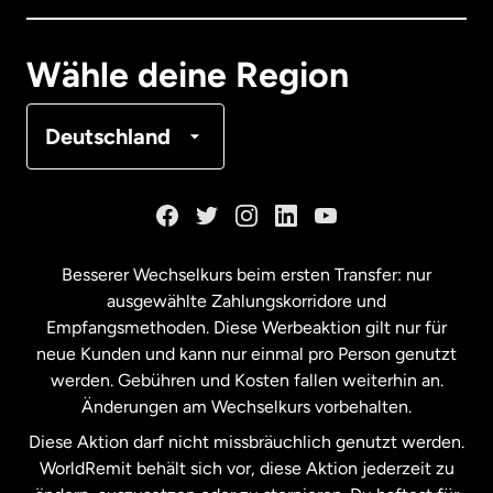
Deutschland
Wähle deine Region
Frankreich
Deutschland
Kanada
English
Kanada
Français
Besserer Wechselkurs beim ersten Transfer: nur
ausgewählte Zahlungskorridore und
Malaysia
Empfangsmethoden. Diese Werbeaktion gilt nur für
neue Kunden und kann nur einmal pro Person genutzt
werden. Gebühren und Kosten fallen weiterhin an.
Neuseeland
Änderungen am Wechselkurs vorbehalten.
Diese Aktion darf nicht missbräuchlich genutzt werden.
Niederlande
WorldRemit behält sich vor, diese Aktion jederzeit zu