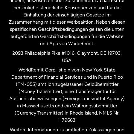
ändern, auszusetzen oder zu stornieren. Du haftest für
persönliche steuerliche Konsequenzen und für die
Schweden
Einhaltung der einschlägigen Gesetze im
Zusammenhang mit dieser Werbeaktion. Neben diesen
Spanien
spezifischen Geschäftsbedingungen gelten die unten
aufgeführten Geschäftsbedingungen für die Website
und App von WorldRemit.
Vereinigte Staaten
English
2093 Philadelphia Pike #1016, Claymont, DE 19703,
USA.
Vereinigte Staaten
Español
WorldRemit Corp. ist ein vom New York State
Department of Financial Services und in Puerto Rico
Vereinigtes Königreich
(TM-055) amtlich zugelassener Geldübermittler
(Money Transmitter), eine Transferagentur für
Auslandsüberweisungen (Foreign Transmittal Agency)
in Massachusetts und ein Währungsübermittler
(Currency Transmitter) in Rhode Island. NMLS Nr.
1179663.
Weitere Informationen zu amtlichen Zulassungen und