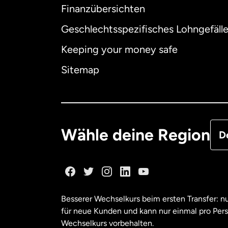
Finanzübersichten
Geschlechtsspezifisches Lohngefäll
Aus
Keeping your money safe
Dä
Sitemap
Deu
Fra
Wähle deine Region
D
Ka
Ka
Besserer Wechselkurs beim ersten Transfer: 
für neue Kunden und kann nur einmal pro Per
Mal
Wechselkurs vorbehalten.