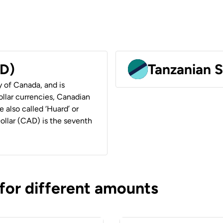
AD)
Tanzanian S
y of Canada, and is
ollar currencies, Canadian
e also called ‘Huard’ or
Dollar (CAD) is the seventh
 for different amounts