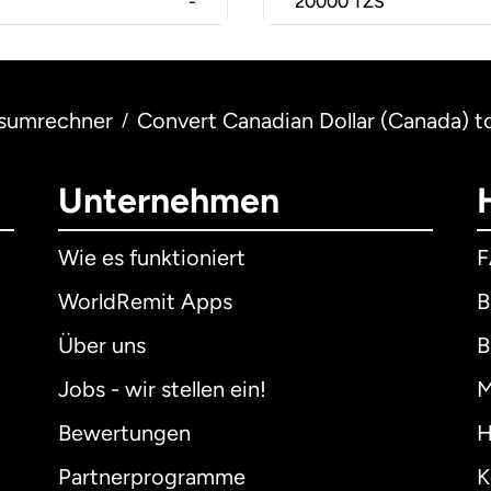
-
20000
TZS
sumrechner
Convert Canadian Dollar (Canada) to
/
Unternehmen
Wie es funktioniert
WorldRemit Apps
B
Über uns
B
Jobs - wir stellen ein!
M
Bewertungen
H
Partnerprogramme
K