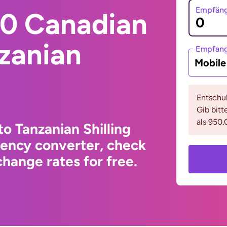
Empfäng
0 Canadian
nzanian
Empfan
Mobil
Entschul
Gib bitt
als 950.
o Tanzanian Shilling
rency converter, check
hange rates for free.