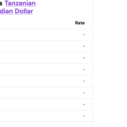
s
Tanzanian
dian Dollar
Rate
-
-
-
-
-
-
-
-