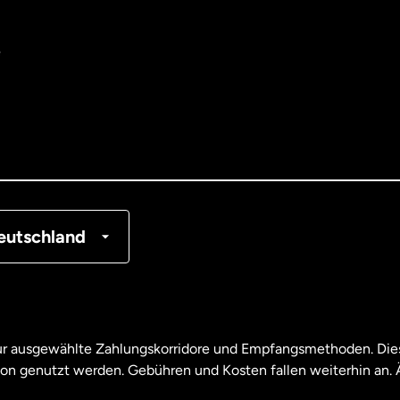
e
tralien
nemark
tschland
nkreich
eutschland
nada
English
nada
Français
nur ausgewählte Zahlungskorridore und Empfangsmethoden. Dies
son genutzt werden. Gebühren und Kosten fallen weiterhin an
aysia