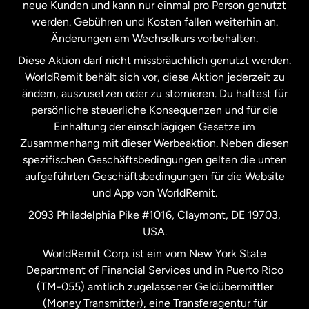
neue Kunden und kann nur einmal pro Person genutzt
werden. Gebühren und Kosten fallen weiterhin an.
Neuseeland
Änderungen am Wechselkurs vorbehalten.
Diese Aktion darf nicht missbräuchlich genutzt werden.
Niederlande
WorldRemit behält sich vor, diese Aktion jederzeit zu
ändern, auszusetzen oder zu stornieren. Du haftest für
persönliche steuerliche Konsequenzen und für die
Schweden
Einhaltung der einschlägigen Gesetze im
Zusammenhang mit dieser Werbeaktion. Neben diesen
Spanien
spezifischen Geschäftsbedingungen gelten die unten
aufgeführten Geschäftsbedingungen für die Website
und App von WorldRemit.
Vereinigte Staaten
English
2093 Philadelphia Pike #1016, Claymont, DE 19703,
USA.
Vereinigte Staaten
Español
WorldRemit Corp. ist ein vom New York State
Department of Financial Services und in Puerto Rico
Vereinigtes Königreich
(TM-055) amtlich zugelassener Geldübermittler
(Money Transmitter), eine Transferagentur für