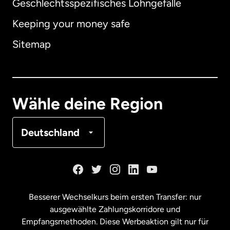
Geschlechtsspezifisches Lohngefälle
Keeping your money safe
Australien
Sitemap
Dänemark
Deutschland
Wähle deine Region
Frankreich
Deutschland
Kanada
English
Kanada
Français
Besserer Wechselkurs beim ersten Transfer: nur
ausgewählte Zahlungskorridore und
Malaysia
Empfangsmethoden. Diese Werbeaktion gilt nur für