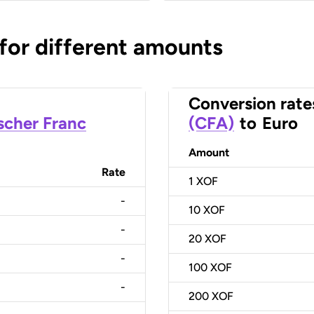
 for different amounts
Conversion rate
scher Franc
(CFA)
to
Euro
Amount
Rate
1
XOF
-
10
XOF
-
20
XOF
-
100
XOF
-
200
XOF