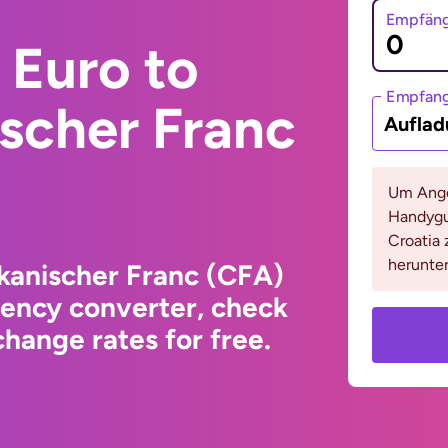
Empfäng
 Euro to
Empfan
scher Franc
Auflad
Um Ange
Handygu
Croatia 
herunter
kanischer Franc (CFA)
rency converter, check
hange rates for free.