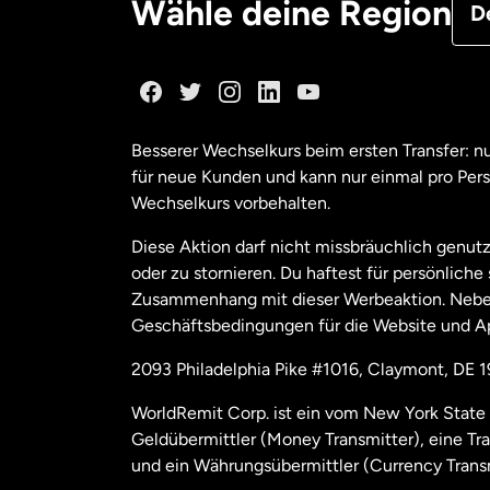
Wähle deine Region
D
Ka
Ka
Besserer Wechselkurs beim ersten Transfer: 
für neue Kunden und kann nur einmal pro Per
Mal
Wechselkurs vorbehalten.
Diese Aktion darf nicht missbräuchlich genutz
Ne
oder zu stornieren. Du haftest für persönlich
Zusammenhang mit dieser Werbeaktion. Neben
Geschäftsbedingungen für die Website und A
Nie
2093 Philadelphia Pike #1016, Claymont, DE 
Sc
WorldRemit Corp. ist ein vom New York State 
Geldübermittler (Money Transmitter), eine Tr
Spa
und ein Währungsübermittler (Currency Transm