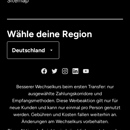
Sitemap
Dänemark
Deutschland
Wähle deine Region
Frankreich
Deutschland
Kanada
English
Kanada
Français
Besserer Wechselkurs beim ersten Transfer: nur
ausgewählte Zahlungskorridore und
Malaysia
Empfangsmethoden. Diese Werbeaktion gilt nur für
neue Kunden und kann nur einmal pro Person genutzt
werden. Gebühren und Kosten fallen weiterhin an.
Neuseeland
Änderungen am Wechselkurs vorbehalten.