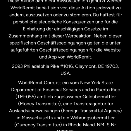
Diese Aktion darf nicht missbräuchlich genutzt werden.
Niederlande
WorldRemit behält sich vor, diese Aktion jederzeit zu
ändern, auszusetzen oder zu stornieren. Du haftest für
persönliche steuerliche Konsequenzen und für die
Schweden
Einhaltung der einschlägigen Gesetze im
Zusammenhang mit dieser Werbeaktion. Neben diesen
Spanien
spezifischen Geschäftsbedingungen gelten die unten
aufgeführten Geschäftsbedingungen für die Website
und App von WorldRemit.
Vereinigte Staaten
English
2093 Philadelphia Pike #1016, Claymont, DE 19703,
USA.
Vereinigte Staaten
Español
WorldRemit Corp. ist ein vom New York State
Department of Financial Services und in Puerto Rico
Vereinigtes Königreich
(TM-055) amtlich zugelassener Geldübermittler
(Money Transmitter), eine Transferagentur für
Auslandsüberweisungen (Foreign Transmittal Agency)
in Massachusetts und ein Währungsübermittler
(Currency Transmitter) in Rhode Island. NMLS Nr.