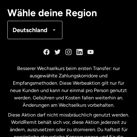
Deutschland
Wähle deine Region
Frankreich
Deutschland
Kanada
English
Kanada
Français
Besserer Wechselkurs beim ersten Transfer: nur
ausgewählte Zahlungskorridore und
Malaysia
Empfangsmethoden. Diese Werbeaktion gilt nur für
neue Kunden und kann nur einmal pro Person genutzt
werden. Gebühren und Kosten fallen weiterhin an.
Neuseeland
Änderungen am Wechselkurs vorbehalten.
Diese Aktion darf nicht missbräuchlich genutzt werden.
Niederlande
WorldRemit behält sich vor, diese Aktion jederzeit zu
ändern, auszusetzen oder zu stornieren. Du haftest für
persönliche steuerliche Konsequenzen und für die