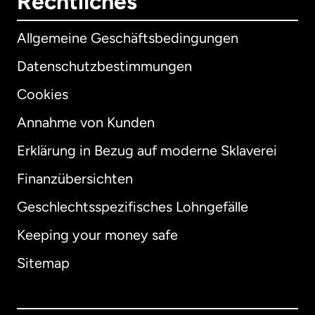
Rechtliches
Allgemeine Geschäftsbedingungen
Datenschutzbestimmungen
Cookies
Annahme von Kunden
Erklärung in Bezug auf moderne Sklaverei
International
English
Finanzübersichten
Geschlechtsspezifisches Lohngefälle
Keeping your money safe
Australien
Sitemap
Dänemark