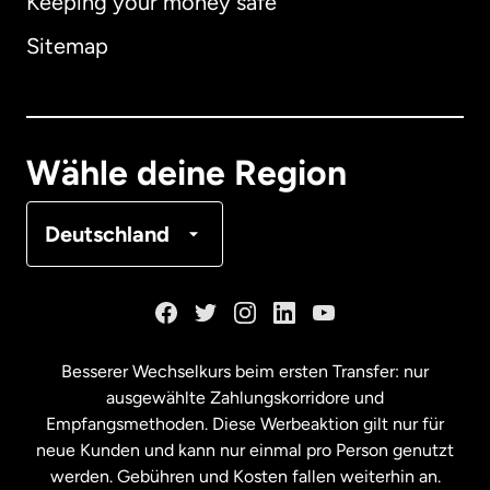
Keeping your money safe
Australien
Sitemap
Dänemark
Deutschland
Wähle deine Region
Frankreich
Deutschland
Kanada
English
Kanada
Français
Besserer Wechselkurs beim ersten Transfer: nur
ausgewählte Zahlungskorridore und
Malaysia
Empfangsmethoden. Diese Werbeaktion gilt nur für
neue Kunden und kann nur einmal pro Person genutzt
werden. Gebühren und Kosten fallen weiterhin an.
Neuseeland