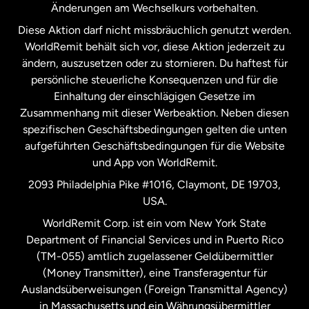
Änderungen am Wechselkurs vorbehalten.
Diese Aktion darf nicht missbräuchlich genutzt werden.
Niederlande
WorldRemit behält sich vor, diese Aktion jederzeit zu
ändern, auszusetzen oder zu stornieren. Du haftest für
persönliche steuerliche Konsequenzen und für die
Schweden
Einhaltung der einschlägigen Gesetze im
Zusammenhang mit dieser Werbeaktion. Neben diesen
Spanien
spezifischen Geschäftsbedingungen gelten die unten
aufgeführten Geschäftsbedingungen für die Website
und App von WorldRemit.
Vereinigte Staaten
English
2093 Philadelphia Pike #1016, Claymont, DE 19703,
USA.
Vereinigte Staaten
Español
WorldRemit Corp. ist ein vom New York State
Department of Financial Services und in Puerto Rico
Vereinigtes Königreich
(TM-055) amtlich zugelassener Geldübermittler
(Money Transmitter), eine Transferagentur für
Auslandsüberweisungen (Foreign Transmittal Agency)
in Massachusetts und ein Währungsübermittler