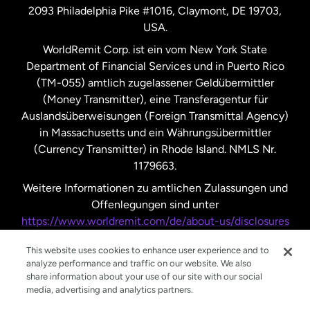
2093 Philadelphia Pike #1016, Claymont, DE 19703,
USA.
Vereinigte Staaten
Español
WorldRemit Corp. ist ein vom New York State
Department of Financial Services und in Puerto Rico
Vereinigtes Königreich
(TM-055) amtlich zugelassener Geldübermittler
(Money Transmitter), eine Transferagentur für
Auslandsüberweisungen (Foreign Transmittal Agency)
in Massachusetts und ein Währungsübermittler
(Currency Transmitter) in Rhode Island. NMLS Nr.
1179663.
Weitere Informationen zu amtlichen Zulassungen und
Offenlegungen sind unter
https://www.worldremit.com/de/about-us/disclosures
nachzulesen.
This website uses cookies to enhance user experience and to
analyze performance and traffic on our website. We also
share information about your use of our site with our social
media, advertising and analytics partners.