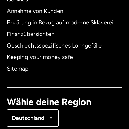
Annahme von Kunden
Erklärung in Bezug auf moderne Sklaverei
International
English
Finanzübersichten
Geschlechtsspezifisches Lohngefälle
Keeping your money safe
Australien
Sitemap
Dänemark
Deutschland
Wähle deine Region
Frankreich
Deutschland