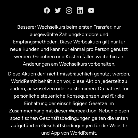
Kanada
English
Kanada
Français
Besserer Wechselkurs beim ersten Transfer: nur
ausgewählte Zahlungskorridore und
Malaysia
Empfangsmethoden. Diese Werbeaktion gilt nur für
neue Kunden und kann nur einmal pro Person genutzt
werden. Gebühren und Kosten fallen weiterhin an.
Neuseeland
Änderungen am Wechselkurs vorbehalten.
Diese Aktion darf nicht missbräuchlich genutzt werden.
Niederlande
WorldRemit behält sich vor, diese Aktion jederzeit zu
ändern, auszusetzen oder zu stornieren. Du haftest für
persönliche steuerliche Konsequenzen und für die
Schweden
Einhaltung der einschlägigen Gesetze im
Zusammenhang mit dieser Werbeaktion. Neben diesen
Spanien
spezifischen Geschäftsbedingungen gelten die unten
aufgeführten Geschäftsbedingungen für die Website
und App von WorldRemit.
Vereinigte Staaten
English