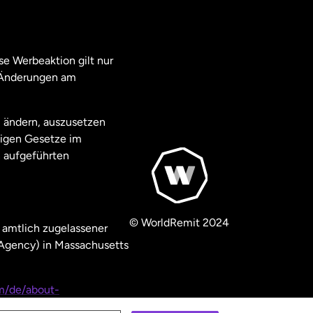
e Werbeaktion gilt nur
. Änderungen am
u ändern, auszusetzen
ägigen Gesetze im
 aufgeführten
© WorldRemit 2024
 amtlich zugelassener
 Agency) in Massachusetts
m/de/about-