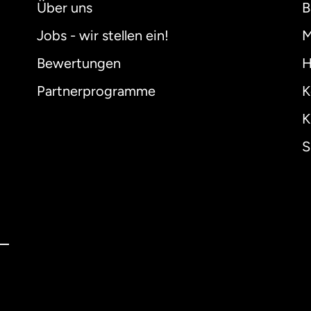
Über uns
B
Jobs - wir stellen ein!
M
Bewertungen
H
Partnerprogramme
K
K
S