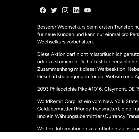
Ka
Ka
Besserer Wechselkurs beim ersten Transfer: 
für neue Kunden und kann nur einmal pro Per
Mal
Wechselkurs vorbehalten.
Diese Aktion darf nicht missbräuchlich genutz
Ne
oder zu stornieren. Du haftest für persönlich
Zusammenhang mit dieser Werbeaktion. Neben
Geschäftsbedingungen für die Website und A
Nie
2093 Philadelphia Pike #1016, Claymont, DE 
Sc
WorldRemit Corp. ist ein vom New York State 
Geldübermittler (Money Transmitter), eine Tr
Spa
und ein Währungsübermittler (Currency Transm
Weitere Informationen zu amtlichen Zulassu
Ver
us/disclosures
nachzulesen.