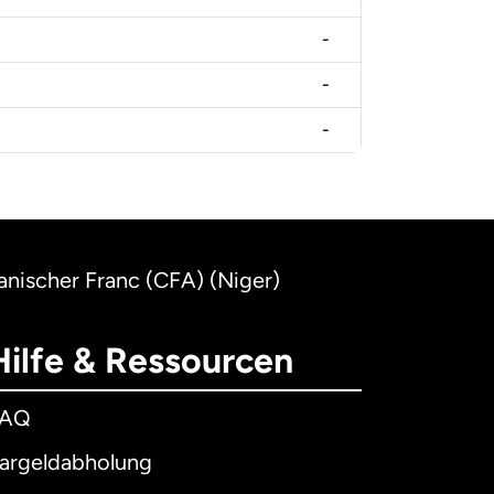
-
-
-
anischer Franc (CFA) (Niger)
Hilfe & Ressourcen
FAQ
argeldabholung