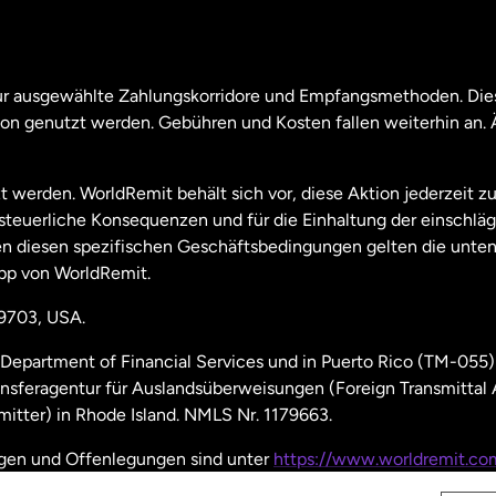
nada
English
nada
Français
nur ausgewählte Zahlungskorridore und Empfangsmethoden. Dies
son genutzt werden. Gebühren und Kosten fallen weiterhin an
aysia
t werden. WorldRemit behält sich vor, diese Aktion jederzeit z
useeland
e steuerliche Konsequenzen und für die Einhaltung der einschl
 diesen spezifischen Geschäftsbedingungen gelten die unten
pp von WorldRemit.
derlande
19703, USA.
hweden
Department of Financial Services und in Puerto Rico (TM-055)
ansferagentur für Auslandsüberweisungen (Foreign Transmittal
nien
itter) in Rhode Island. NMLS Nr. 1179663.
ngen und Offenlegungen sind unter
https://www.worldremit.co
einigte Staaten
English