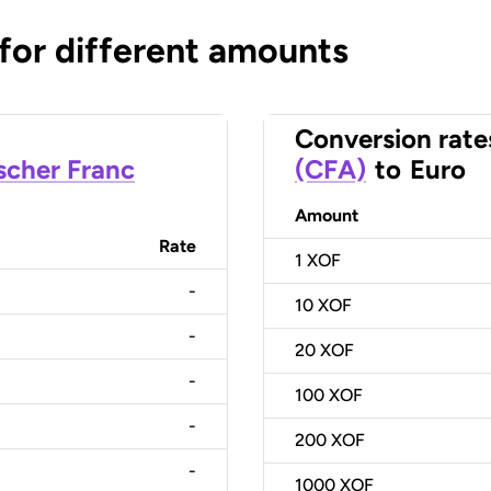
 for different amounts
Conversion rate
scher Franc
(CFA)
to
Euro
Amount
Rate
1
XOF
-
10
XOF
-
20
XOF
-
100
XOF
-
200
XOF
-
1000
XOF