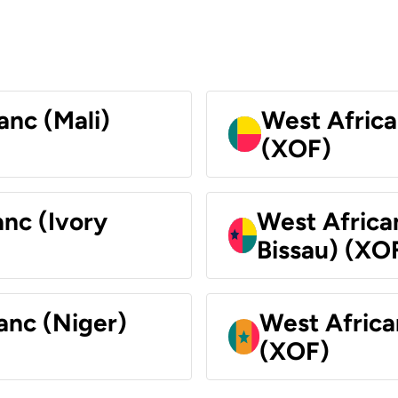
anc (Mali)
West Africa
(XOF)
nc (Ivory
West Africa
Bissau) (XO
anc (Niger)
West Africa
(XOF)