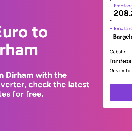
Empfäng
uro to
Empfan
Bargel
irham
Gebühr
Transferze
Gesamtbe
n Dirham with the
erter, check the latest
s for free.