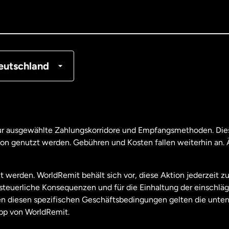
tschland
nkreich
eutschland
nada
English
nada
Français
nur ausgewählte Zahlungskorridore und Empfangsmethoden. Dies
son genutzt werden. Gebühren und Kosten fallen weiterhin an
aysia
t werden. WorldRemit behält sich vor, diese Aktion jederzeit z
useeland
e steuerliche Konsequenzen und für die Einhaltung der einschl
 diesen spezifischen Geschäftsbedingungen gelten die unten
pp von WorldRemit.
derlande