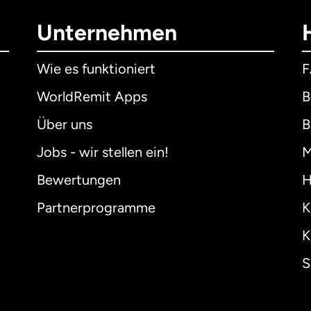
Unternehmen
Wie es funktioniert
WorldRemit Apps
B
Über uns
B
Jobs - wir stellen ein!
M
Bewertungen
H
Partnerprogramme
K
K
S