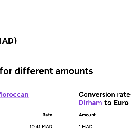
MAD)
 for different amounts
Moroccan
Conversion rate
Dirham
to
Euro
Rate
Amount
10.41 MAD
1
MAD