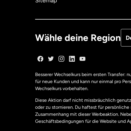
Sitemap
Deu
Fra
Wähle deine Region
D
Ka
Ka
Besserer Wechselkurs beim ersten Transfer: 
für neue Kunden und kann nur einmal pro Per
Mal
Wechselkurs vorbehalten.
Diese Aktion darf nicht missbräuchlich genutz
Ne
oder zu stornieren. Du haftest für persönlich
Zusammenhang mit dieser Werbeaktion. Neben
Geschäftsbedingungen für die Website und A
Nie