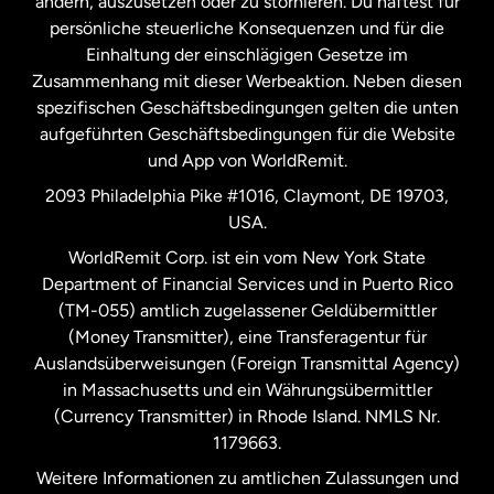
ändern, auszusetzen oder zu stornieren. Du haftest für
persönliche steuerliche Konsequenzen und für die
Schweden
Einhaltung der einschlägigen Gesetze im
Zusammenhang mit dieser Werbeaktion. Neben diesen
Spanien
spezifischen Geschäftsbedingungen gelten die unten
aufgeführten Geschäftsbedingungen für die Website
und App von WorldRemit.
Vereinigte Staaten
English
2093 Philadelphia Pike #1016, Claymont, DE 19703,
USA.
Vereinigte Staaten
Español
WorldRemit Corp. ist ein vom New York State
Department of Financial Services und in Puerto Rico
Vereinigtes Königreich
(TM-055) amtlich zugelassener Geldübermittler
(Money Transmitter), eine Transferagentur für
Auslandsüberweisungen (Foreign Transmittal Agency)
in Massachusetts und ein Währungsübermittler
(Currency Transmitter) in Rhode Island. NMLS Nr.
1179663.
Weitere Informationen zu amtlichen Zulassungen und