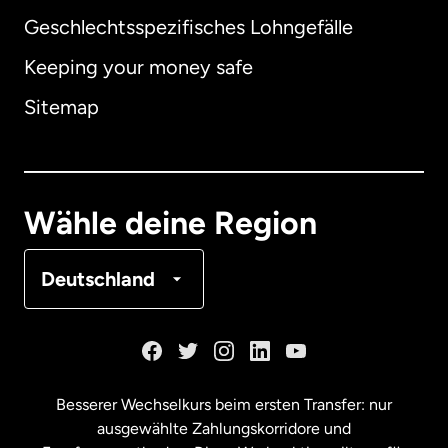
Geschlechtsspezifisches Lohngefälle
Keeping your money safe
Australien
Sitemap
Dänemark
Deutschland
Wähle deine Region
Frankreich
Deutschland
Kanada
English
Kanada
Français
Besserer Wechselkurs beim ersten Transfer: nur
ausgewählte Zahlungskorridore und
Malaysia