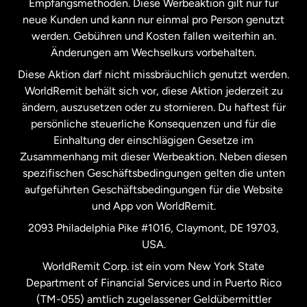
Empfangsmethoden. Diese Werbeaktion gilt nur für
neue Kunden und kann nur einmal pro Person genutzt
werden. Gebühren und Kosten fallen weiterhin an.
Neuseeland
Änderungen am Wechselkurs vorbehalten.
Diese Aktion darf nicht missbräuchlich genutzt werden.
Niederlande
WorldRemit behält sich vor, diese Aktion jederzeit zu
ändern, auszusetzen oder zu stornieren. Du haftest für
persönliche steuerliche Konsequenzen und für die
Schweden
Einhaltung der einschlägigen Gesetze im
Zusammenhang mit dieser Werbeaktion. Neben diesen
Spanien
spezifischen Geschäftsbedingungen gelten die unten
aufgeführten Geschäftsbedingungen für die Website
und App von WorldRemit.
Vereinigte Staaten
English
2093 Philadelphia Pike #1016, Claymont, DE 19703,
USA.
Vereinigte Staaten
Español
WorldRemit Corp. ist ein vom New York State
Department of Financial Services und in Puerto Rico
Vereinigtes Königreich
(TM-055) amtlich zugelassener Geldübermittler