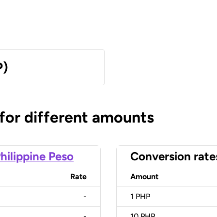
P)
 for different amounts
hilippine Peso
Conversion rate
Rate
Amount
-
1
PHP
-
10
PHP