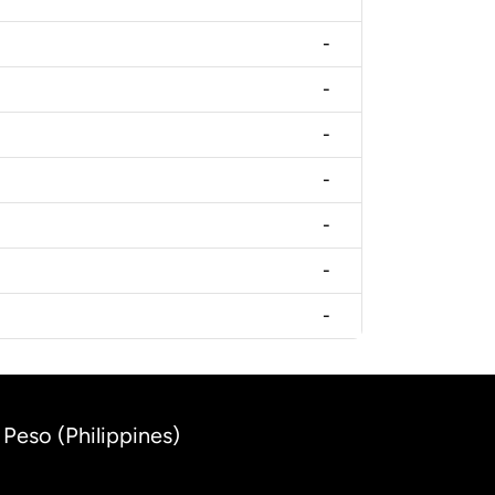
-
-
-
-
-
-
-
 Peso (Philippines)