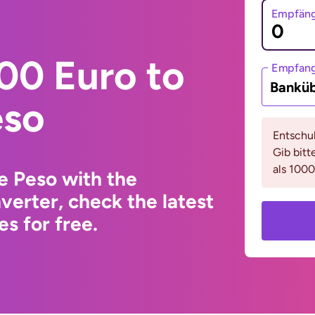
Empfäng
00 Euro to
Empfan
Bankü
eso
Entschul
Gib bitt
als 1000
e Peso with the
erter, check the latest
s for free.