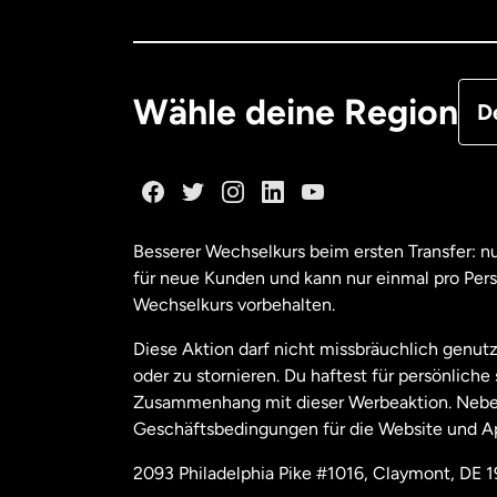
Deu
Fra
Wähle deine Region
D
Ka
Ka
Besserer Wechselkurs beim ersten Transfer: 
für neue Kunden und kann nur einmal pro Per
Mal
Wechselkurs vorbehalten.
Diese Aktion darf nicht missbräuchlich genutz
Ne
oder zu stornieren. Du haftest für persönlich
Zusammenhang mit dieser Werbeaktion. Neben
Geschäftsbedingungen für die Website und A
Nie
2093 Philadelphia Pike #1016, Claymont, DE 