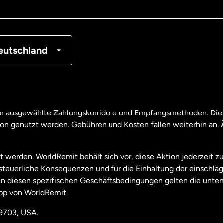
tschland
nkreich
eutschland
nada
English
nada
Français
nur ausgewählte Zahlungskorridore und Empfangsmethoden. Dies
son genutzt werden. Gebühren und Kosten fallen weiterhin an
aysia
t werden. WorldRemit behält sich vor, diese Aktion jederzeit z
useeland
e steuerliche Konsequenzen und für die Einhaltung der einschl
 diesen spezifischen Geschäftsbedingungen gelten die unten
pp von WorldRemit.
derlande
19703, USA.