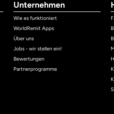
Unternehmen
Wie es funktioniert
WorldRemit Apps
B
Über uns
B
Jobs - wir stellen ein!
M
Bewertungen
H
Partnerprogramme
K
K
S