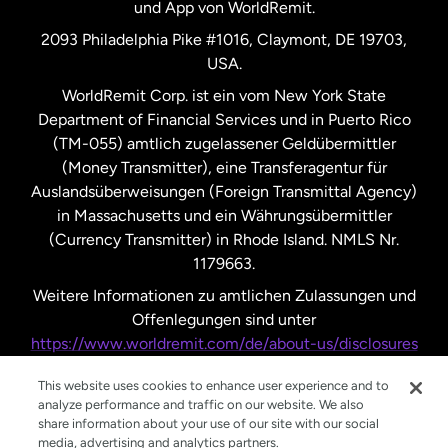
und App von WorldRemit.
Vereinigte Staaten
English
2093 Philadelphia Pike #1016, Claymont, DE 19703,
USA.
Vereinigte Staaten
Español
WorldRemit Corp. ist ein vom New York State
Department of Financial Services und in Puerto Rico
Vereinigtes Königreich
(TM-055) amtlich zugelassener Geldübermittler
(Money Transmitter), eine Transferagentur für
Auslandsüberweisungen (Foreign Transmittal Agency)
in Massachusetts und ein Währungsübermittler
(Currency Transmitter) in Rhode Island. NMLS Nr.
1179663.
Weitere Informationen zu amtlichen Zulassungen und
Offenlegungen sind unter
https://www.worldremit.com/de/about-us/disclosures
nachzulesen.
This website uses cookies to enhance user experience and to
analyze performance and traffic on our website. We also
share information about your use of our site with our social
media, advertising and analytics partners.