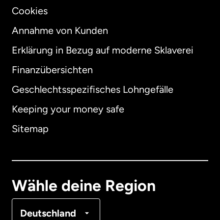
Cookies
Annahme von Kunden
Erklärung in Bezug auf moderne Sklaverei
International
English
Finanzübersichten
Geschlechtsspezifisches Lohngefälle
Keeping your money safe
Australien
Sitemap
Dänemark
Deutschland
Wähle deine Region
Frankreich
Deutschland