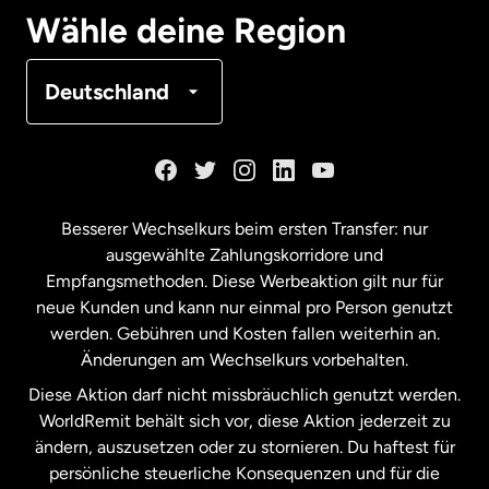
Deutschland
Wähle deine Region
Frankreich
Deutschland
Kanada
English
Kanada
Français
Besserer Wechselkurs beim ersten Transfer: nur
ausgewählte Zahlungskorridore und
Malaysia
Empfangsmethoden. Diese Werbeaktion gilt nur für
neue Kunden und kann nur einmal pro Person genutzt
werden. Gebühren und Kosten fallen weiterhin an.
Neuseeland
Änderungen am Wechselkurs vorbehalten.
Diese Aktion darf nicht missbräuchlich genutzt werden.
Niederlande
WorldRemit behält sich vor, diese Aktion jederzeit zu
ändern, auszusetzen oder zu stornieren. Du haftest für
persönliche steuerliche Konsequenzen und für die
Schweden