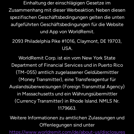
Einhaltung der einschlägigen Gesetze im
Zusammenhang mit dieser Werbeaktion. Neben diesen
Spanien
spezifischen Geschäftsbedingungen gelten die unten
aufgeführten Geschäftsbedingungen für die Website
und App von WorldRemit.
Vereinigte Staaten
English
2093 Philadelphia Pike #1016, Claymont, DE 19703,
USA.
Vereinigte Staaten
Español
WorldRemit Corp. ist ein vom New York State
Department of Financial Services und in Puerto Rico
Vereinigtes Königreich
(TM-055) amtlich zugelassener Geldübermittler
(Money Transmitter), eine Transferagentur für
Auslandsüberweisungen (Foreign Transmittal Agency)
in Massachusetts und ein Währungsübermittler
(Currency Transmitter) in Rhode Island. NMLS Nr.
1179663.
Weitere Informationen zu amtlichen Zulassungen und
Offenlegungen sind unter
https://www.worldremit.com/de/about-us/disclosures