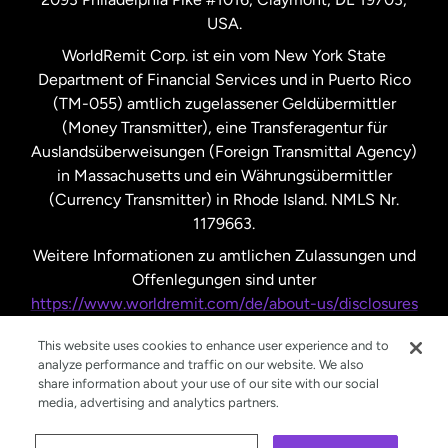
USA.
Vereinigte Staaten
Español
WorldRemit Corp. ist ein vom New York State
Department of Financial Services und in Puerto Rico
Vereinigtes Königreich
(TM-055) amtlich zugelassener Geldübermittler
(Money Transmitter), eine Transferagentur für
Auslandsüberweisungen (Foreign Transmittal Agency)
in Massachusetts und ein Währungsübermittler
(Currency Transmitter) in Rhode Island. NMLS Nr.
1179663.
Weitere Informationen zu amtlichen Zulassungen und
Offenlegungen sind unter
https://www.worldremit.com/de/about-us/disclosures
nachzulesen.
This website uses cookies to enhance user experience and to
analyze performance and traffic on our website. We also
share information about your use of our site with our social
media, advertising and analytics partners.