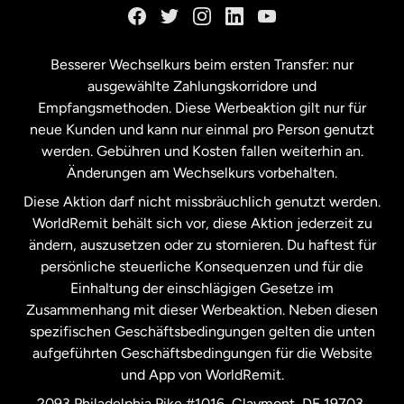
Kanada
Français
Besserer Wechselkurs beim ersten Transfer: nur
ausgewählte Zahlungskorridore und
Malaysia
Empfangsmethoden. Diese Werbeaktion gilt nur für
neue Kunden und kann nur einmal pro Person genutzt
werden. Gebühren und Kosten fallen weiterhin an.
Neuseeland
Änderungen am Wechselkurs vorbehalten.
Diese Aktion darf nicht missbräuchlich genutzt werden.
Niederlande
WorldRemit behält sich vor, diese Aktion jederzeit zu
ändern, auszusetzen oder zu stornieren. Du haftest für
persönliche steuerliche Konsequenzen und für die
Schweden
Einhaltung der einschlägigen Gesetze im
Zusammenhang mit dieser Werbeaktion. Neben diesen
Spanien
spezifischen Geschäftsbedingungen gelten die unten
aufgeführten Geschäftsbedingungen für die Website
und App von WorldRemit.
Vereinigte Staaten
English
2093 Philadelphia Pike #1016, Claymont, DE 19703,