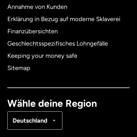
Annahme von Kunden
Erklärung in Bezug auf moderne Sklaverei
International
English
Finanzübersichten
Geschlechtsspezifisches Lohngefälle
Keeping your money safe
Australien
Sitemap
Dänemark
Deutschland
Wähle deine Region
Frankreich
Deutschland
Kanada
English