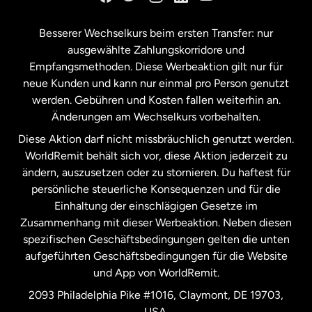
Kanada
Français
Besserer Wechselkurs beim ersten Transfer: nur
ausgewählte Zahlungskorridore und
Malaysia
Empfangsmethoden. Diese Werbeaktion gilt nur für
neue Kunden und kann nur einmal pro Person genutzt
werden. Gebühren und Kosten fallen weiterhin an.
Neuseeland
Änderungen am Wechselkurs vorbehalten.
Diese Aktion darf nicht missbräuchlich genutzt werden.
Niederlande
WorldRemit behält sich vor, diese Aktion jederzeit zu
ändern, auszusetzen oder zu stornieren. Du haftest für
persönliche steuerliche Konsequenzen und für die
Schweden
Einhaltung der einschlägigen Gesetze im
Zusammenhang mit dieser Werbeaktion. Neben diesen
Spanien
spezifischen Geschäftsbedingungen gelten die unten
aufgeführten Geschäftsbedingungen für die Website
und App von WorldRemit.
Vereinigte Staaten
English
2093 Philadelphia Pike #1016, Claymont, DE 19703,
USA.