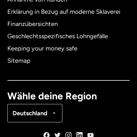
Erklärung in Bezug auf moderne Sklaverei
International
English
Finanzübersichten
Geschlechtsspezifisches Lohngefälle
Keeping your money safe
Australien
Sitemap
Dänemark
Deutschland
Wähle deine Region
Frankreich
Deutschland
Kanada
English