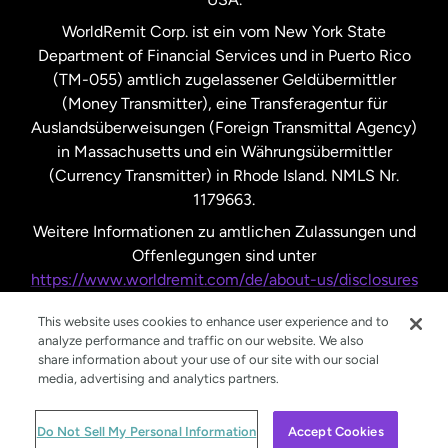
Vereinigte Staaten
Español
WorldRemit Corp. ist ein vom New York State
Department of Financial Services und in Puerto Rico
Vereinigtes Königreich
(TM-055) amtlich zugelassener Geldübermittler
(Money Transmitter), eine Transferagentur für
Auslandsüberweisungen (Foreign Transmittal Agency)
in Massachusetts und ein Währungsübermittler
(Currency Transmitter) in Rhode Island. NMLS Nr.
1179663.
Weitere Informationen zu amtlichen Zulassungen und
Offenlegungen sind unter
https://www.worldremit.com/de/about-us/disclosures
nachzulesen.
This website uses cookies to enhance user experience and to
analyze performance and traffic on our website. We also
share information about your use of our site with our social
media, advertising and analytics partners.
© WorldRemit 2024
Do Not Sell My Personal Information
Accept Cookies