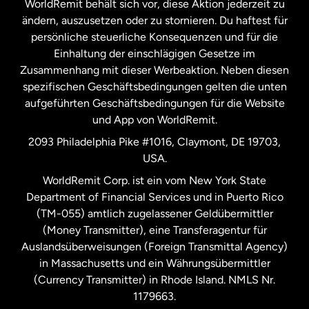
WorldRemit behält sich vor, diese Aktion jederzeit zu
ändern, auszusetzen oder zu stornieren. Du haftest für
persönliche steuerliche Konsequenzen und für die
Schweden
Einhaltung der einschlägigen Gesetze im
Zusammenhang mit dieser Werbeaktion. Neben diesen
Spanien
spezifischen Geschäftsbedingungen gelten die unten
aufgeführten Geschäftsbedingungen für die Website
und App von WorldRemit.
Vereinigte Staaten
English
2093 Philadelphia Pike #1016, Claymont, DE 19703,
USA.
Vereinigte Staaten
Español
WorldRemit Corp. ist ein vom New York State
Department of Financial Services und in Puerto Rico
Vereinigtes Königreich
(TM-055) amtlich zugelassener Geldübermittler
(Money Transmitter), eine Transferagentur für
Auslandsüberweisungen (Foreign Transmittal Agency)
in Massachusetts und ein Währungsübermittler
(Currency Transmitter) in Rhode Island. NMLS Nr.
1179663.