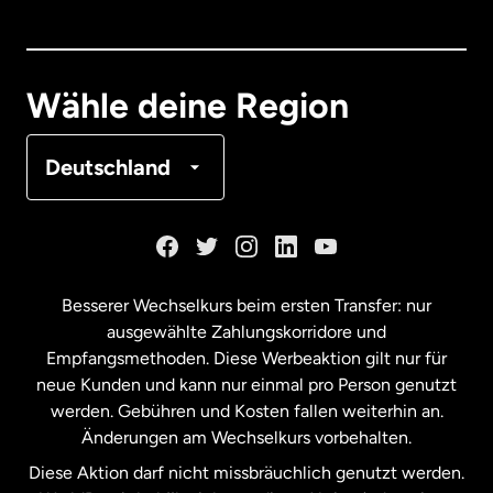
Dänemark
Deutschland
Wähle deine Region
Frankreich
Deutschland
Kanada
English
Kanada
Français
Besserer Wechselkurs beim ersten Transfer: nur
ausgewählte Zahlungskorridore und
Malaysia
Empfangsmethoden. Diese Werbeaktion gilt nur für
neue Kunden und kann nur einmal pro Person genutzt
werden. Gebühren und Kosten fallen weiterhin an.
Neuseeland
Änderungen am Wechselkurs vorbehalten.
Diese Aktion darf nicht missbräuchlich genutzt werden.
Niederlande