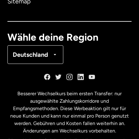
Sitemap
Dänemark
Deutschland
Wähle deine Region
Frankreich
Deutschland
Kanada
English
Kanada
Français
Besserer Wechselkurs beim ersten Transfer: nur
ausgewählte Zahlungskorridore und
Malaysia
Empfangsmethoden. Diese Werbeaktion gilt nur für
neue Kunden und kann nur einmal pro Person genutzt
werden. Gebühren und Kosten fallen weiterhin an.
Neuseeland
Änderungen am Wechselkurs vorbehalten.