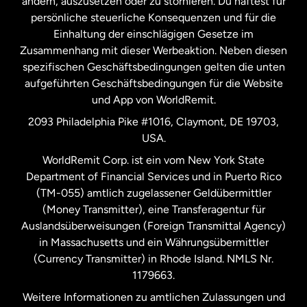
ändern, auszusetzen oder zu stornieren. Du haftest für
persönliche steuerliche Konsequenzen und für die
Schweden
Einhaltung der einschlägigen Gesetze im
Zusammenhang mit dieser Werbeaktion. Neben diesen
Spanien
spezifischen Geschäftsbedingungen gelten die unten
aufgeführten Geschäftsbedingungen für die Website
und App von WorldRemit.
Vereinigte Staaten
English
2093 Philadelphia Pike #1016, Claymont, DE 19703,
USA.
Vereinigte Staaten
Español
WorldRemit Corp. ist ein vom New York State
Department of Financial Services und in Puerto Rico
Vereinigtes Königreich
(TM-055) amtlich zugelassener Geldübermittler
(Money Transmitter), eine Transferagentur für
Auslandsüberweisungen (Foreign Transmittal Agency)
in Massachusetts und ein Währungsübermittler
(Currency Transmitter) in Rhode Island. NMLS Nr.
1179663.
Weitere Informationen zu amtlichen Zulassungen und