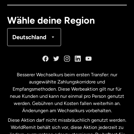
Deutschland
Wähle deine Region
Frankreich
Deutschland
Kanada
English
Kanada
Français
Besserer Wechselkurs beim ersten Transfer: nur
ausgewählte Zahlungskorridore und
Malaysia
Empfangsmethoden. Diese Werbeaktion gilt nur für
neue Kunden und kann nur einmal pro Person genutzt
werden. Gebühren und Kosten fallen weiterhin an.
Neuseeland
Änderungen am Wechselkurs vorbehalten.
Diese Aktion darf nicht missbräuchlich genutzt werden.
Niederlande
WorldRemit behält sich vor, diese Aktion jederzeit zu