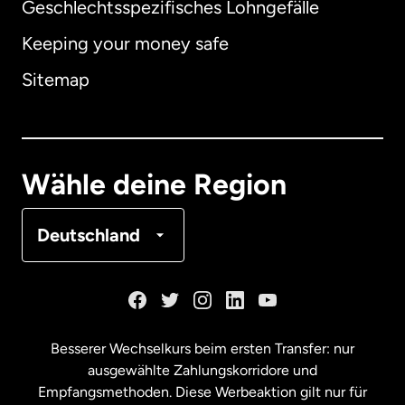
Geschlechtsspezifisches Lohngefälle
Keeping your money safe
Australien
Sitemap
Dänemark
Deutschland
Wähle deine Region
Frankreich
Deutschland
Kanada
English
Kanada
Français
Besserer Wechselkurs beim ersten Transfer: nur
ausgewählte Zahlungskorridore und
Malaysia
Empfangsmethoden. Diese Werbeaktion gilt nur für