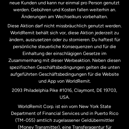
neue Kunden und kann nur einmal pro Person genutzt
werden. Gebühren und Kosten fallen weiterhin an.
Neuseeland
Änderungen am Wechselkurs vorbehalten.
Diese Aktion darf nicht missbräuchlich genutzt werden.
Niederlande
WorldRemit behält sich vor, diese Aktion jederzeit zu
ändern, auszusetzen oder zu stornieren. Du haftest für
persönliche steuerliche Konsequenzen und für die
Schweden
Einhaltung der einschlägigen Gesetze im
Zusammenhang mit dieser Werbeaktion. Neben diesen
Spanien
spezifischen Geschäftsbedingungen gelten die unten
aufgeführten Geschäftsbedingungen für die Website
und App von WorldRemit.
Vereinigte Staaten
English
2093 Philadelphia Pike #1016, Claymont, DE 19703,
USA.
Vereinigte Staaten
Español
WorldRemit Corp. ist ein vom New York State
Department of Financial Services und in Puerto Rico
Vereinigtes Königreich
(TM-055) amtlich zugelassener Geldübermittler
(Money Transmitter), eine Transferagentur für