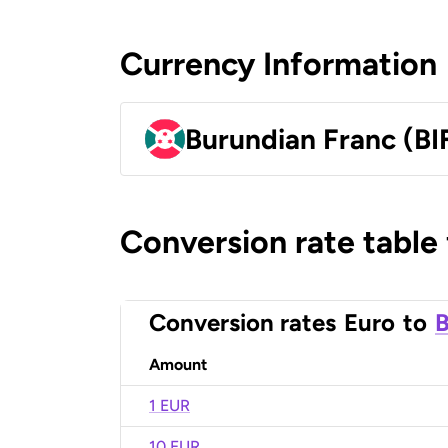
Currency Information
Burundian Franc (BI
Conversion rate table
Conversion rates
Euro
to
B
Amount
1 EUR
10 EUR