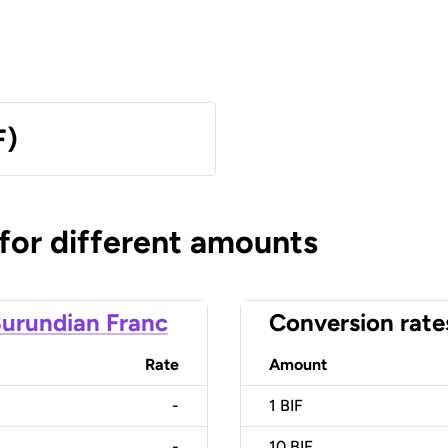
F)
 for different amounts
urundian Franc
Conversion rate
Rate
Amount
-
1
BIF
-
10
BIF