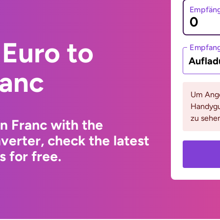
Empfäng
Euro to
Empfan
Auflad
ranc
Um Ange
Handygu
zu sehen
n Franc with the
erter, check the latest
 for free.