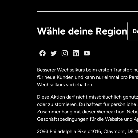
Deu
Fra
Wähle deine Region
D
Ka
Ka
Besserer Wechselkurs beim ersten Transfer: 
für neue Kunden und kann nur einmal pro Per
Mal
Wechselkurs vorbehalten.
Diese Aktion darf nicht missbräuchlich genutz
Ne
oder zu stornieren. Du haftest für persönlich
Zusammenhang mit dieser Werbeaktion. Neben
Geschäftsbedingungen für die Website und A
Nie
2093 Philadelphia Pike #1016, Claymont, DE 