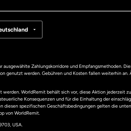
tschland
nkreich
eutschland
nada
English
nada
Français
nur ausgewählte Zahlungskorridore und Empfangsmethoden. Dies
son genutzt werden. Gebühren und Kosten fallen weiterhin an
aysia
t werden. WorldRemit behält sich vor, diese Aktion jederzeit z
useeland
e steuerliche Konsequenzen und für die Einhaltung der einschl
 diesen spezifischen Geschäftsbedingungen gelten die unten
pp von WorldRemit.
derlande
19703, USA.