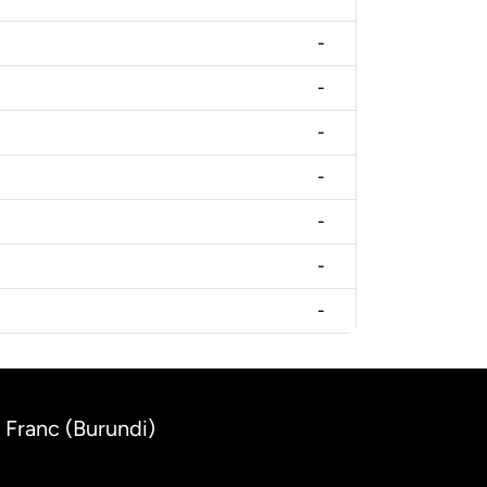
-
-
-
-
-
-
-
 Franc (Burundi)