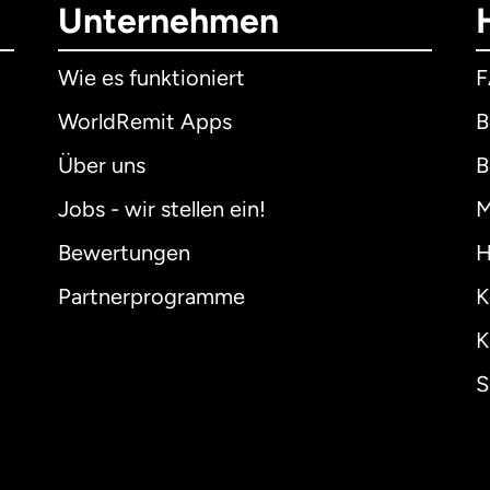
Unternehmen
Wie es funktioniert
WorldRemit Apps
B
Über uns
B
Jobs - wir stellen ein!
M
Bewertungen
H
Partnerprogramme
K
K
S