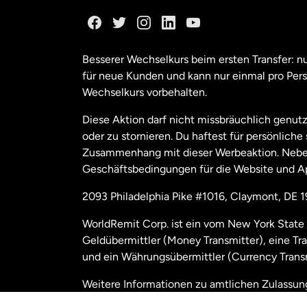
Ka
Ka
Besserer Wechselkurs beim ersten Transfer: 
für neue Kunden und kann nur einmal pro Per
Mal
Wechselkurs vorbehalten.
Diese Aktion darf nicht missbräuchlich genutz
Ne
oder zu stornieren. Du haftest für persönlich
Zusammenhang mit dieser Werbeaktion. Neben
Geschäftsbedingungen für die Website und A
Nie
2093 Philadelphia Pike #1016, Claymont, DE 
Sc
WorldRemit Corp. ist ein vom New York State 
Geldübermittler (Money Transmitter), eine Tr
Spa
und ein Währungsübermittler (Currency Transm
Weitere Informationen zu amtlichen Zulassu
Ver
us/disclosures
nachzulesen.