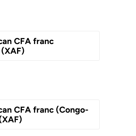
ican CFA franc
 (XAF)
ican CFA franc (Congo-
 (XAF)