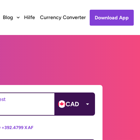
Blog
Hilfe
Currency Converter
Download App
est
CAD
 =
392.4799 XAF