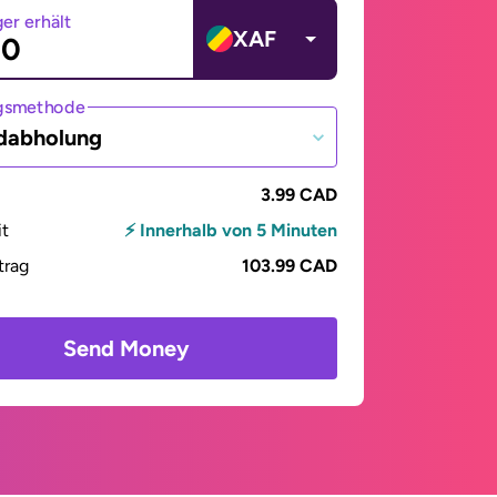
er erhält
XAF
gsmethode
dabholung
3.99 CAD
it
⚡ Innerhalb von 5 Minuten
trag
103.99 CAD
Send Money