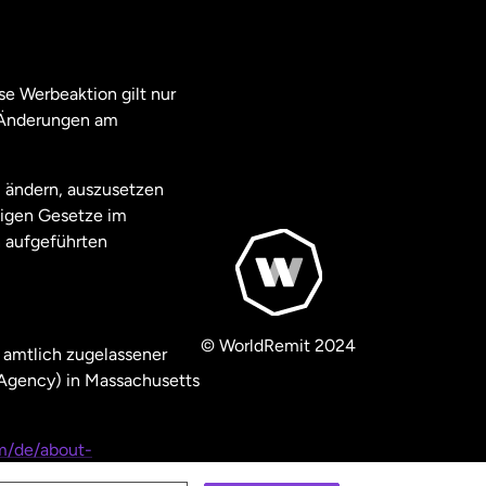
e Werbeaktion gilt nur
. Änderungen am
u ändern, auszusetzen
ägigen Gesetze im
 aufgeführten
© WorldRemit 2024
 amtlich zugelassener
 Agency) in Massachusetts
m/de/about-