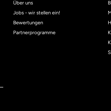
Über uns
B
Jobs - wir stellen ein!
M
Bewertungen
H
Partnerprogramme
K
K
S