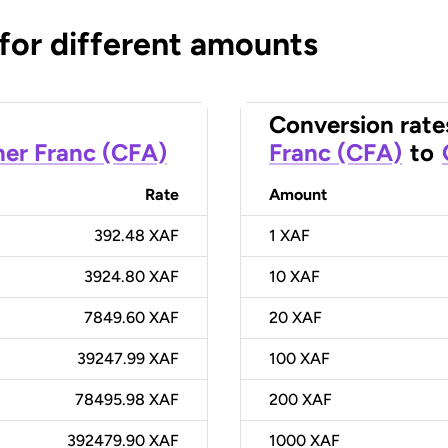
 for different amounts
Conversion rate
her Franc (CFA)
Franc (CFA)
to
Rate
Amount
392.48 XAF
1
XAF
3924.80 XAF
10
XAF
7849.60 XAF
20
XAF
39247.99 XAF
100
XAF
78495.98 XAF
200
XAF
392479.90 XAF
1000
XAF