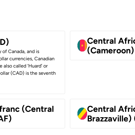
Central Afr
AD)
(Cameroon)
y of Canada, and is
ollar currencies, Canadian
e also called ‘Huard’ or
Dollar (CAD) is the seventh
franc (Central
Central Afr
AF)
Brazzaville)