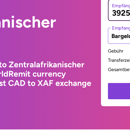
Empfäng
anischer
Empfan
Bargel
Gebühr
Transferze
to Zentralafrikanischer
Gesamtbe
rldRemit currency
test CAD to XAF exchange