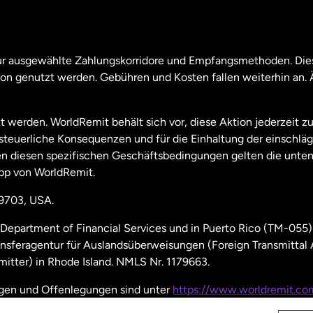
nada
English
nada
Français
nur ausgewählte Zahlungskorridore und Empfangsmethoden. Dies
son genutzt werden. Gebühren und Kosten fallen weiterhin an
aysia
t werden. WorldRemit behält sich vor, diese Aktion jederzeit z
useeland
e steuerliche Konsequenzen und für die Einhaltung der einschl
 diesen spezifischen Geschäftsbedingungen gelten die unten
pp von WorldRemit.
derlande
19703, USA.
hweden
Department of Financial Services und in Puerto Rico (TM-055)
ansferagentur für Auslandsüberweisungen (Foreign Transmittal
nien
itter) in Rhode Island. NMLS Nr. 1179663.
ngen und Offenlegungen sind unter
https://www.worldremit.co
einigte Staaten
English