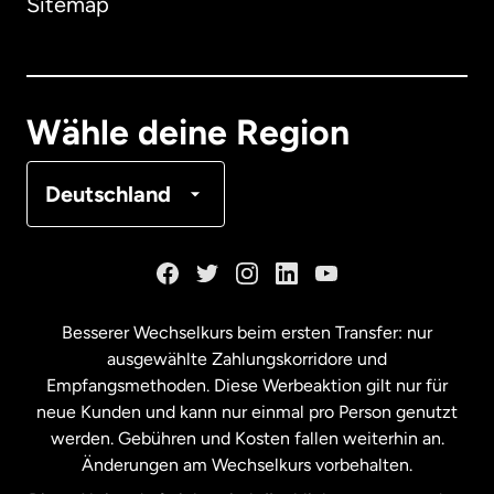
Sitemap
Dänemark
Deutschland
Wähle deine Region
Frankreich
Deutschland
Kanada
English
Kanada
Français
Besserer Wechselkurs beim ersten Transfer: nur
ausgewählte Zahlungskorridore und
Malaysia
Empfangsmethoden. Diese Werbeaktion gilt nur für
neue Kunden und kann nur einmal pro Person genutzt
werden. Gebühren und Kosten fallen weiterhin an.
Neuseeland
Änderungen am Wechselkurs vorbehalten.