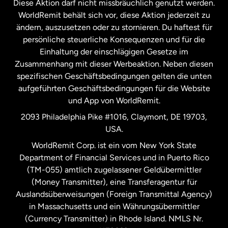
Diese Aktion darf nicht missbräuchlich genutzt werden.
Niederlande
WorldRemit behält sich vor, diese Aktion jederzeit zu
ändern, auszusetzen oder zu stornieren. Du haftest für
persönliche steuerliche Konsequenzen und für die
Schweden
Einhaltung der einschlägigen Gesetze im
Zusammenhang mit dieser Werbeaktion. Neben diesen
Spanien
spezifischen Geschäftsbedingungen gelten die unten
aufgeführten Geschäftsbedingungen für die Website
und App von WorldRemit.
Vereinigte Staaten
English
2093 Philadelphia Pike #1016, Claymont, DE 19703,
USA.
Vereinigte Staaten
Español
WorldRemit Corp. ist ein vom New York State
Department of Financial Services und in Puerto Rico
Vereinigtes Königreich
(TM-055) amtlich zugelassener Geldübermittler
(Money Transmitter), eine Transferagentur für
Auslandsüberweisungen (Foreign Transmittal Agency)
in Massachusetts und ein Währungsübermittler
(Currency Transmitter) in Rhode Island. NMLS Nr.