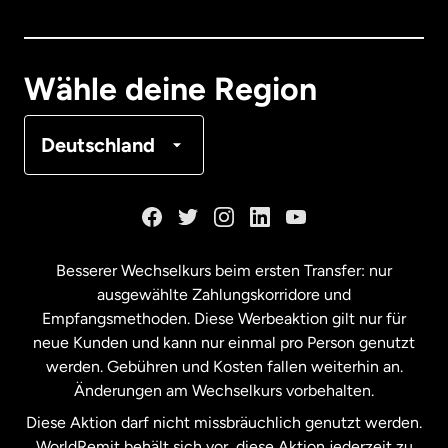
Dänemark
Deutschland
Wähle deine Region
Frankreich
Deutschland
Kanada
English
Kanada
Français
Besserer Wechselkurs beim ersten Transfer: nur
ausgewählte Zahlungskorridore und
Malaysia
Empfangsmethoden. Diese Werbeaktion gilt nur für
neue Kunden und kann nur einmal pro Person genutzt
werden. Gebühren und Kosten fallen weiterhin an.
Neuseeland
Änderungen am Wechselkurs vorbehalten.
Diese Aktion darf nicht missbräuchlich genutzt werden.
Niederlande
WorldRemit behält sich vor, diese Aktion jederzeit zu