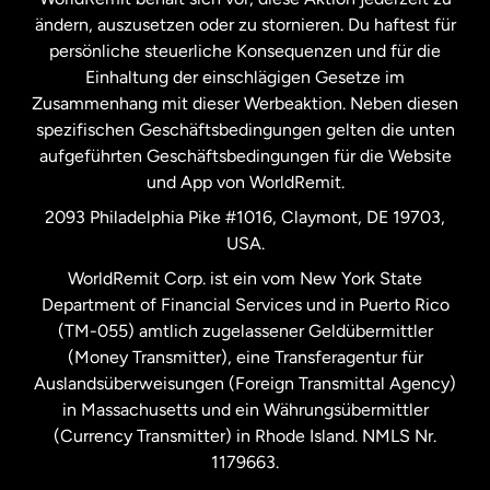
ändern, auszusetzen oder zu stornieren. Du haftest für
persönliche steuerliche Konsequenzen und für die
Schweden
Einhaltung der einschlägigen Gesetze im
Zusammenhang mit dieser Werbeaktion. Neben diesen
Spanien
spezifischen Geschäftsbedingungen gelten die unten
aufgeführten Geschäftsbedingungen für die Website
und App von WorldRemit.
Vereinigte Staaten
English
2093 Philadelphia Pike #1016, Claymont, DE 19703,
USA.
Vereinigte Staaten
Español
WorldRemit Corp. ist ein vom New York State
Department of Financial Services und in Puerto Rico
Vereinigtes Königreich
(TM-055) amtlich zugelassener Geldübermittler
(Money Transmitter), eine Transferagentur für
Auslandsüberweisungen (Foreign Transmittal Agency)
in Massachusetts und ein Währungsübermittler
(Currency Transmitter) in Rhode Island. NMLS Nr.
1179663.