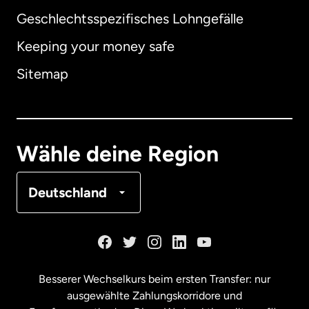
Geschlechtsspezifisches Lohngefälle
Keeping your money safe
Australien
Sitemap
Dänemark
Deutschland
Wähle deine Region
Frankreich
Deutschland
Kanada
English
Kanada
Français
Besserer Wechselkurs beim ersten Transfer: nur
ausgewählte Zahlungskorridore und
Malaysia