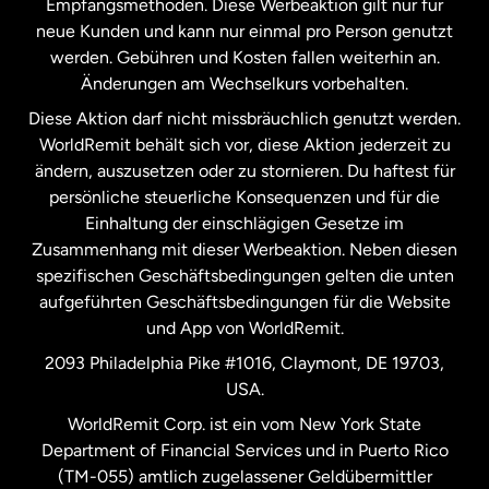
Empfangsmethoden. Diese Werbeaktion gilt nur für
neue Kunden und kann nur einmal pro Person genutzt
werden. Gebühren und Kosten fallen weiterhin an.
Neuseeland
Änderungen am Wechselkurs vorbehalten.
Diese Aktion darf nicht missbräuchlich genutzt werden.
Niederlande
WorldRemit behält sich vor, diese Aktion jederzeit zu
ändern, auszusetzen oder zu stornieren. Du haftest für
persönliche steuerliche Konsequenzen und für die
Schweden
Einhaltung der einschlägigen Gesetze im
Zusammenhang mit dieser Werbeaktion. Neben diesen
Spanien
spezifischen Geschäftsbedingungen gelten die unten
aufgeführten Geschäftsbedingungen für die Website
und App von WorldRemit.
Vereinigte Staaten
English
2093 Philadelphia Pike #1016, Claymont, DE 19703,
USA.
Vereinigte Staaten
Español
WorldRemit Corp. ist ein vom New York State
Department of Financial Services und in Puerto Rico
Vereinigtes Königreich
(TM-055) amtlich zugelassener Geldübermittler