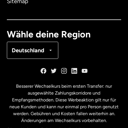
Sitemap
Dänemark
Deutschland
Wähle deine Region
Frankreich
Deutschland
Kanada
English
Kanada
Français
Besserer Wechselkurs beim ersten Transfer: nur
ausgewählte Zahlungskorridore und
Malaysia
Empfangsmethoden. Diese Werbeaktion gilt nur für
neue Kunden und kann nur einmal pro Person genutzt
werden. Gebühren und Kosten fallen weiterhin an.
Neuseeland
Änderungen am Wechselkurs vorbehalten.