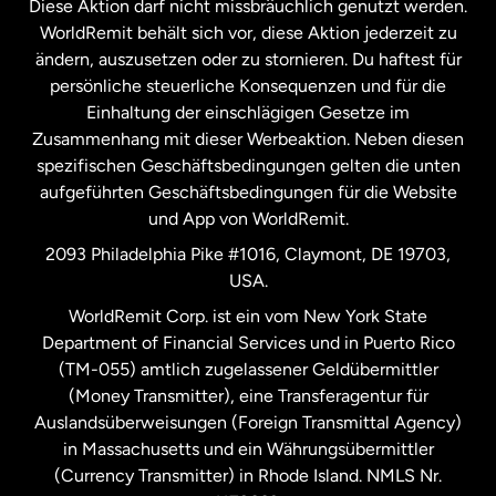
Diese Aktion darf nicht missbräuchlich genutzt werden.
Niederlande
WorldRemit behält sich vor, diese Aktion jederzeit zu
ändern, auszusetzen oder zu stornieren. Du haftest für
persönliche steuerliche Konsequenzen und für die
Schweden
Einhaltung der einschlägigen Gesetze im
Zusammenhang mit dieser Werbeaktion. Neben diesen
Spanien
spezifischen Geschäftsbedingungen gelten die unten
aufgeführten Geschäftsbedingungen für die Website
und App von WorldRemit.
Vereinigte Staaten
English
2093 Philadelphia Pike #1016, Claymont, DE 19703,
USA.
Vereinigte Staaten
Español
WorldRemit Corp. ist ein vom New York State
Department of Financial Services und in Puerto Rico
Vereinigtes Königreich
(TM-055) amtlich zugelassener Geldübermittler
(Money Transmitter), eine Transferagentur für
Auslandsüberweisungen (Foreign Transmittal Agency)
in Massachusetts und ein Währungsübermittler
(Currency Transmitter) in Rhode Island. NMLS Nr.