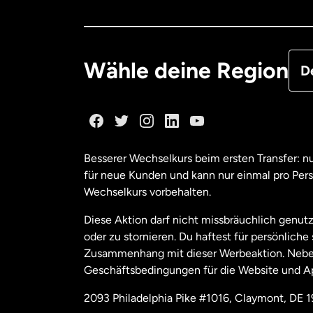
Deu
Fra
Wähle deine Region
D
Ka
Ka
Besserer Wechselkurs beim ersten Transfer: 
für neue Kunden und kann nur einmal pro Per
Mal
Wechselkurs vorbehalten.
Diese Aktion darf nicht missbräuchlich genutz
Ne
oder zu stornieren. Du haftest für persönlich
Zusammenhang mit dieser Werbeaktion. Neben
Geschäftsbedingungen für die Website und A
Nie
2093 Philadelphia Pike #1016, Claymont, DE 