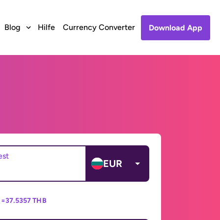
Blog
Hilfe
Currency Converter
Download App
est
EUR
 =
37.5357 THB