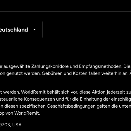
tschland
nkreich
eutschland
nada
English
nada
Français
nur ausgewählte Zahlungskorridore und Empfangsmethoden. Dies
son genutzt werden. Gebühren und Kosten fallen weiterhin an
aysia
t werden. WorldRemit behält sich vor, diese Aktion jederzeit z
useeland
e steuerliche Konsequenzen und für die Einhaltung der einschl
 diesen spezifischen Geschäftsbedingungen gelten die unten
pp von WorldRemit.
derlande
19703, USA.