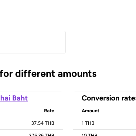
 for different amounts
hai Baht
Conversion rate
Rate
Amount
37.54 THB
1
THB
375.36 THB
10
THB