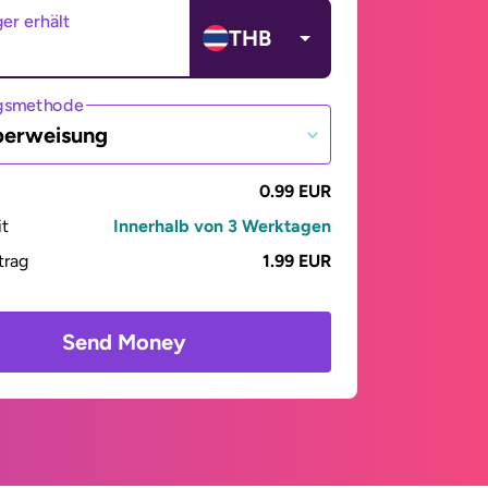
er erhält
THB
gsmethode
berweisung
0.99 EUR
it
Innerhalb von 3 Werktagen
trag
1.99 EUR
Send Money