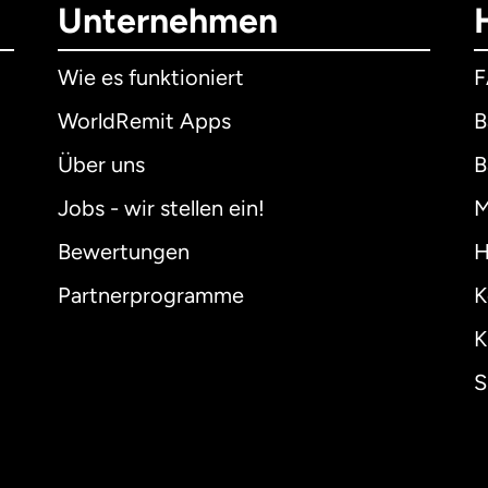
Unternehmen
Wie es funktioniert
WorldRemit Apps
B
Über uns
B
Jobs - wir stellen ein!
M
Bewertungen
H
Partnerprogramme
K
K
S