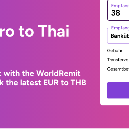
Empfäng
ro to Thai
Empfan
Bankü
Gebühr
Transferze
Gesamtbe
t with the WorldRemit
k the latest EUR to THB