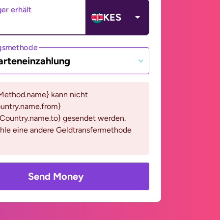
er erhält
KES
gsmethode
arteneinzahlung
Method.name} kann nicht
untry.name.from}
eCountry.name.to} gesendet werden.
ähle eine andere Geldtransfermethode
Send Money