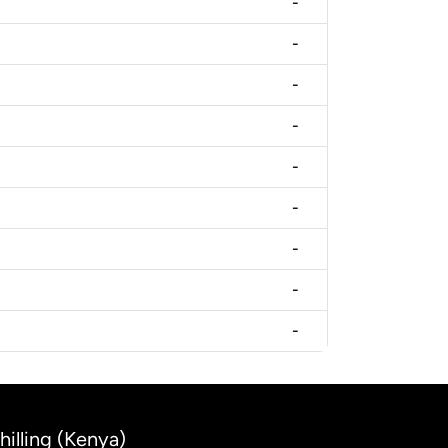
-
-
-
-
-
-
-
-
-
hilling (Kenya)