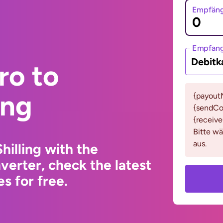
Empfäng
Empfan
Debitk
ro to
ing
{payout
{sendCo
{receiv
Bitte w
aus.
hilling with the
erter, check the latest
s for free.