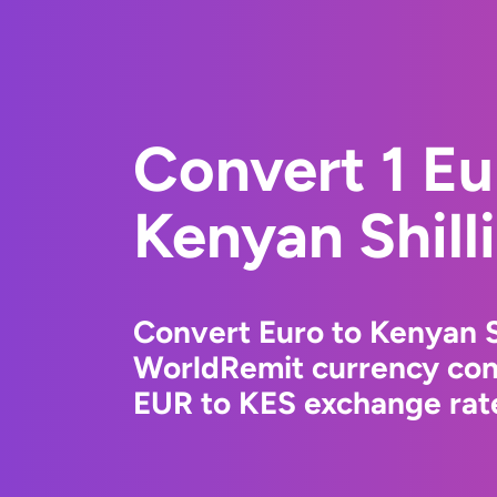
Convert 1 Eu
Kenyan Shill
Convert Euro to Kenyan S
WorldRemit currency conv
EUR to KES exchange rate