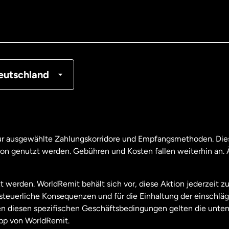
nemark
tschland
nkreich
eutschland
nada
English
nada
Français
nur ausgewählte Zahlungskorridore und Empfangsmethoden. Dies
son genutzt werden. Gebühren und Kosten fallen weiterhin an
aysia
t werden. WorldRemit behält sich vor, diese Aktion jederzeit z
useeland
e steuerliche Konsequenzen und für die Einhaltung der einschl
 diesen spezifischen Geschäftsbedingungen gelten die unten
pp von WorldRemit.
derlande