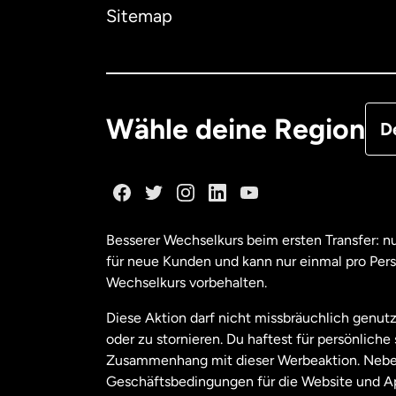
Dä
Sitemap
Deu
Fra
Wähle deine Region
D
Ka
Ka
Besserer Wechselkurs beim ersten Transfer: 
für neue Kunden und kann nur einmal pro Per
Mal
Wechselkurs vorbehalten.
Diese Aktion darf nicht missbräuchlich genutz
Ne
oder zu stornieren. Du haftest für persönlich
Zusammenhang mit dieser Werbeaktion. Neben
Geschäftsbedingungen für die Website und A
Nie