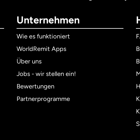
Unternehmen
Wie es funktioniert
WorldRemit Apps
B
Über uns
B
Jobs - wir stellen ein!
M
Bewertungen
H
Partnerprogramme
K
K
S