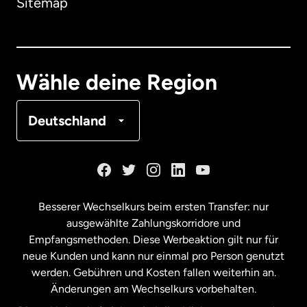
Sitemap
Dänemark
Deutschland
Wähle deine Region
Frankreich
Deutschland
Kanada
English
Kanada
Français
Besserer Wechselkurs beim ersten Transfer: nur
ausgewählte Zahlungskorridore und
Malaysia
Empfangsmethoden. Diese Werbeaktion gilt nur für
neue Kunden und kann nur einmal pro Person genutzt
werden. Gebühren und Kosten fallen weiterhin an.
Neuseeland
Änderungen am Wechselkurs vorbehalten.