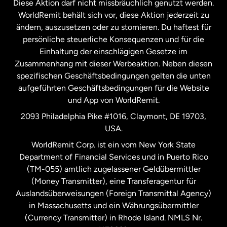
Diese Aktion darf nicht missbräuchlich genutzt werden.
Niederlande
WorldRemit behält sich vor, diese Aktion jederzeit zu
ändern, auszusetzen oder zu stornieren. Du haftest für
persönliche steuerliche Konsequenzen und für die
Schweden
Einhaltung der einschlägigen Gesetze im
Zusammenhang mit dieser Werbeaktion. Neben diesen
Spanien
spezifischen Geschäftsbedingungen gelten die unten
aufgeführten Geschäftsbedingungen für die Website
und App von WorldRemit.
Vereinigte Staaten
English
2093 Philadelphia Pike #1016, Claymont, DE 19703,
USA.
Vereinigte Staaten
Español
WorldRemit Corp. ist ein vom New York State
Department of Financial Services und in Puerto Rico
Vereinigtes Königreich
(TM-055) amtlich zugelassener Geldübermittler
(Money Transmitter), eine Transferagentur für
Auslandsüberweisungen (Foreign Transmittal Agency)
in Massachusetts und ein Währungsübermittler
(Currency Transmitter) in Rhode Island. NMLS Nr.