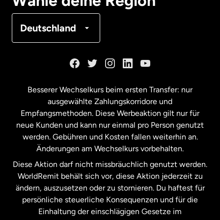
Wähle deine Region
Frankreich
Deutschland
Kanada
English
Kanada
Français
Besserer Wechselkurs beim ersten Transfer: nur
ausgewählte Zahlungskorridore und
Malaysia
Empfangsmethoden. Diese Werbeaktion gilt nur für
neue Kunden und kann nur einmal pro Person genutzt
werden. Gebühren und Kosten fallen weiterhin an.
Neuseeland
Änderungen am Wechselkurs vorbehalten.
Diese Aktion darf nicht missbräuchlich genutzt werden.
Niederlande
WorldRemit behält sich vor, diese Aktion jederzeit zu
ändern, auszusetzen oder zu stornieren. Du haftest für
persönliche steuerliche Konsequenzen und für die
Schweden
Einhaltung der einschlägigen Gesetze im