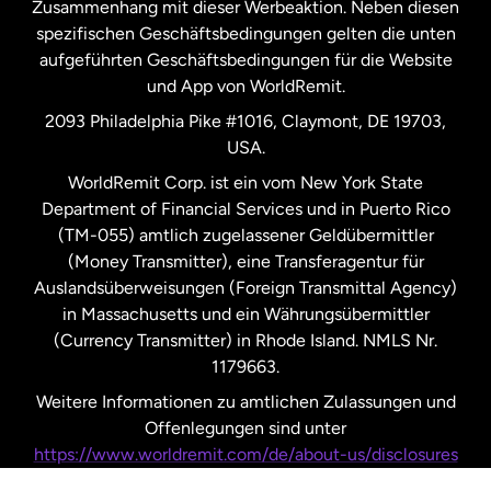
Zusammenhang mit dieser Werbeaktion. Neben diesen
Spanien
spezifischen Geschäftsbedingungen gelten die unten
aufgeführten Geschäftsbedingungen für die Website
und App von WorldRemit.
Vereinigte Staaten
English
2093 Philadelphia Pike #1016, Claymont, DE 19703,
USA.
Vereinigte Staaten
Español
WorldRemit Corp. ist ein vom New York State
Department of Financial Services und in Puerto Rico
Vereinigtes Königreich
(TM-055) amtlich zugelassener Geldübermittler
(Money Transmitter), eine Transferagentur für
Auslandsüberweisungen (Foreign Transmittal Agency)
in Massachusetts und ein Währungsübermittler
(Currency Transmitter) in Rhode Island. NMLS Nr.
1179663.
Weitere Informationen zu amtlichen Zulassungen und
Offenlegungen sind unter
https://www.worldremit.com/de/about-us/disclosures
nachzulesen.