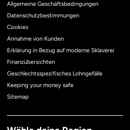
Allgemeine Geschäftsbedingungen
Datenschutzbestimmungen
Cookies
Annahme von Kunden
Erklärung in Bezug auf moderne Sklaverei
International
English
Finanzübersichten
Geschlechtsspezifisches Lohngefälle
Keeping your money safe
Australien
Sitemap
Dänemark
Deutschland