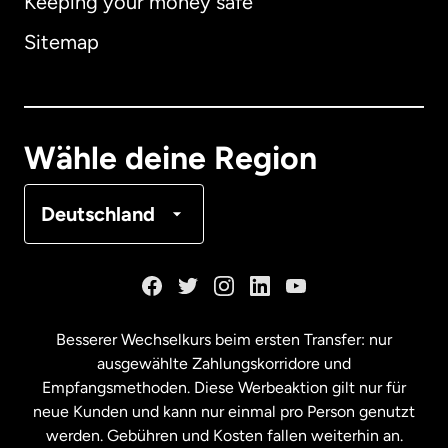
Keeping your money safe
Australien
Sitemap
Dänemark
Deutschland
Wähle deine Region
Frankreich
Deutschland
Kanada
English
Kanada
Français
Besserer Wechselkurs beim ersten Transfer: nur
ausgewählte Zahlungskorridore und
Malaysia
Empfangsmethoden. Diese Werbeaktion gilt nur für
neue Kunden und kann nur einmal pro Person genutzt
werden. Gebühren und Kosten fallen weiterhin an.
Neuseeland