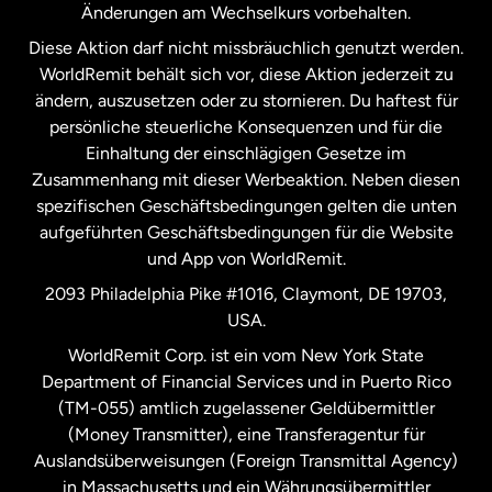
Änderungen am Wechselkurs vorbehalten.
Diese Aktion darf nicht missbräuchlich genutzt werden.
Niederlande
WorldRemit behält sich vor, diese Aktion jederzeit zu
ändern, auszusetzen oder zu stornieren. Du haftest für
persönliche steuerliche Konsequenzen und für die
Schweden
Einhaltung der einschlägigen Gesetze im
Zusammenhang mit dieser Werbeaktion. Neben diesen
Spanien
spezifischen Geschäftsbedingungen gelten die unten
aufgeführten Geschäftsbedingungen für die Website
und App von WorldRemit.
Vereinigte Staaten
English
2093 Philadelphia Pike #1016, Claymont, DE 19703,
USA.
Vereinigte Staaten
Español
WorldRemit Corp. ist ein vom New York State
Department of Financial Services und in Puerto Rico
Vereinigtes Königreich
(TM-055) amtlich zugelassener Geldübermittler
(Money Transmitter), eine Transferagentur für
Auslandsüberweisungen (Foreign Transmittal Agency)
in Massachusetts und ein Währungsübermittler