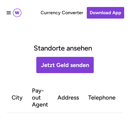
Currency Converter
Download App
Standorte ansehen
Jetzt Geld senden
Pay-
O
City
out
Address
Telephone
h
Agent