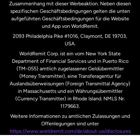
Zusammenhang mit dieser Werbeaktion. Neben diesen
Spanien
spezifischen Geschäftsbedingungen gelten die unten
aufgeführten Geschäftsbedingungen für die Website
und App von WorldRemit.
Vereinigte Staaten
English
2093 Philadelphia Pike #1016, Claymont, DE 19703,
USA.
Vereinigte Staaten
Español
WorldRemit Corp. ist ein vom New York State
Department of Financial Services und in Puerto Rico
Vereinigtes Königreich
(TM-055) amtlich zugelassener Geldübermittler
(Money Transmitter), eine Transferagentur für
Auslandsüberweisungen (Foreign Transmittal Agency)
in Massachusetts und ein Währungsübermittler
(Currency Transmitter) in Rhode Island. NMLS Nr.
1179663.
Weitere Informationen zu amtlichen Zulassungen und
Offenlegungen sind unter
https://www.worldremit.com/de/about-us/disclosures
nachzulesen.