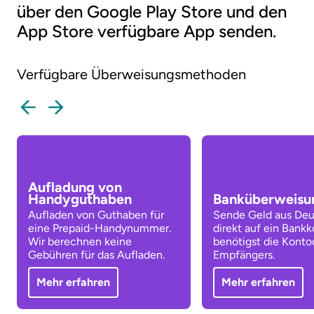
über den Google Play Store und den
App Store verfügbare App senden.
Verfügbare Überweisungsmethoden
Aufladung von
Handyguthaben
Banküberweisu
Aufladen von Guthaben für
Sende Geld aus Deu
eine Prepaid-Handynummer.
direkt auf ein Bankk
Wir berechnen keine
benötigst die Konto
Gebühren für das Aufladen.
Empfängers.
Mehr erfahren
Mehr erfahren