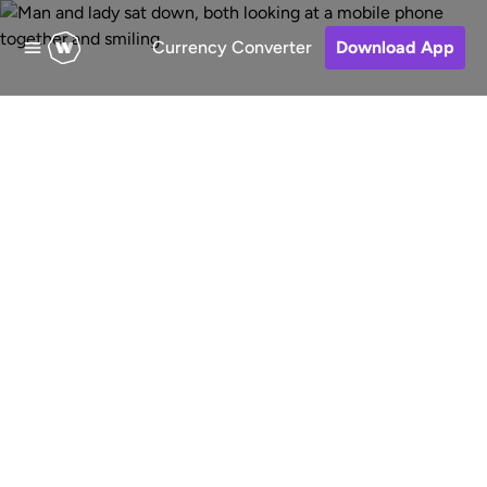
Currency Converter
Download App
Sende Geld nach
Albanien
Schnelle, kostengünstige und sichere
Online-Geldtransfers nach Albanien
aus den Vereinigten Staaten von
Amerika. Wähle eine
Empfangsmethode, bezahle deine
Transfer und behalte den Überblick