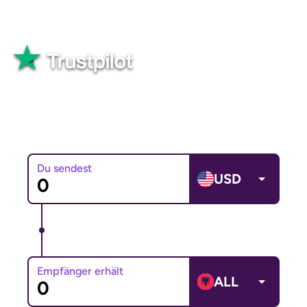
über dein Geld.
Gut
82.565+ Bewertungen
Du sendest
USD
Empfänger erhält
ALL