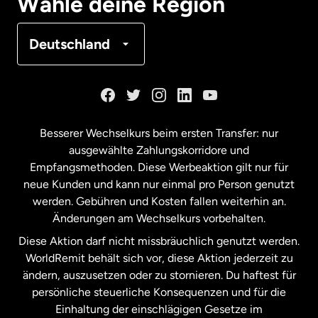
Wähle deine Region
Frankreich
Deutschland
Kanada
English
Kanada
Français
Besserer Wechselkurs beim ersten Transfer: nur
ausgewählte Zahlungskorridore und
Malaysia
Empfangsmethoden. Diese Werbeaktion gilt nur für
neue Kunden und kann nur einmal pro Person genutzt
werden. Gebühren und Kosten fallen weiterhin an.
Neuseeland
Änderungen am Wechselkurs vorbehalten.
Diese Aktion darf nicht missbräuchlich genutzt werden.
Niederlande
WorldRemit behält sich vor, diese Aktion jederzeit zu
ändern, auszusetzen oder zu stornieren. Du haftest für
persönliche steuerliche Konsequenzen und für die
Schweden
Einhaltung der einschlägigen Gesetze im