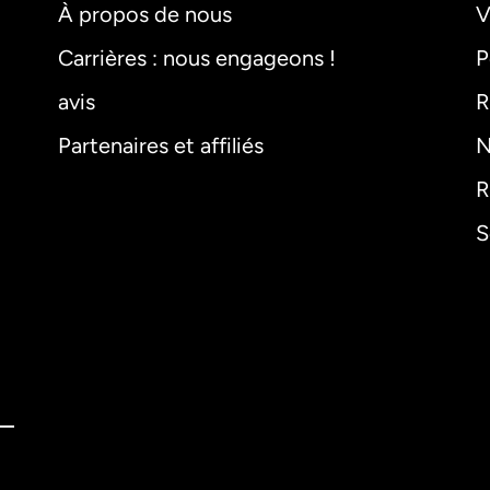
À propos de nous
V
Carrières : nous engageons !
P
avis
R
Partenaires et affiliés
N
R
S