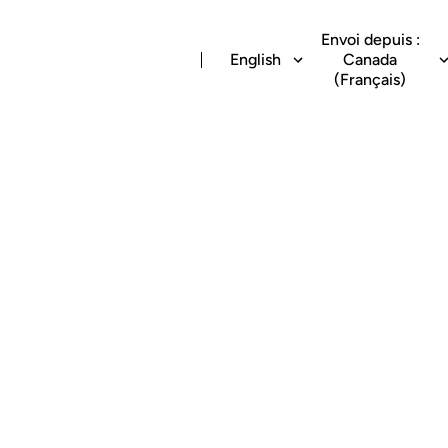
Envoi depuis :
English
Canada
(Français)
e money transfers
Nigeria