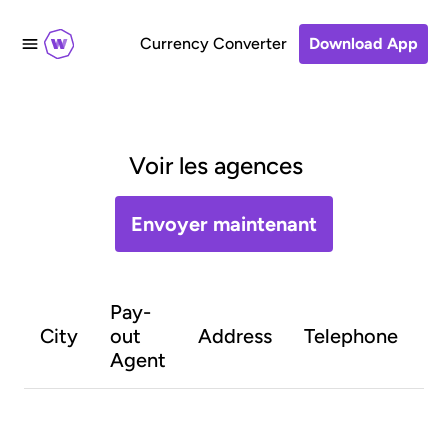
Currency Converter
Download App
Voir les agences
Envoyer maintenant
Pay-
O
City
out
Address
Telephone
h
Agent