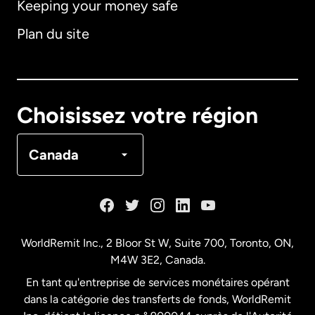
Keeping your money safe
Allemagne
Plan du site
Australie
Canada
English
Choisissez votre région
Canada
Français
Canada
Danemark
Espagne
WorldRemit Inc., 2 Bloor St W, Suite 700, Toronto, ON,
M4W 3E2, Canada.
États-Unis
English
En tant qu'entreprise de services monétaires opérant
dans la catégorie des transferts de fonds, WorldRemit