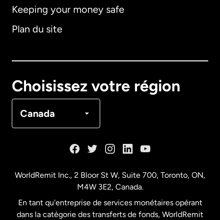
Keeping your money safe
Allemagne
Plan du site
Australie
Canada
English
Choisissez votre région
Canada
Français
Canada
Danemark
Espagne
WorldRemit Inc., 2 Bloor St W, Suite 700, Toronto, ON,
M4W 3E2, Canada.
États-Unis
English
En tant qu'entreprise de services monétaires opérant
dans la catégorie des transferts de fonds, WorldRemit