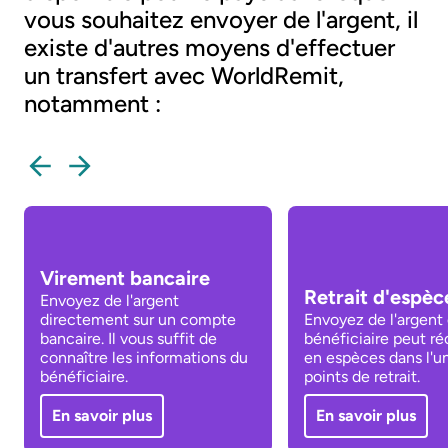
vous souhaitez envoyer de l'argent, il
existe d'autres moyens d'effectuer
un transfert avec WorldRemit,
notamment :
Virement bancaire
Retrait d'espèc
Envoyez de l'argent
directement sur un compte
Envoyez de l'argent
bancaire. Il vous suffit de
bénéficiaire peut r
connaître les informations du
en espèces dans l'u
bénéficiaire.
points de retrait.
En savoir plus
En savoir plus