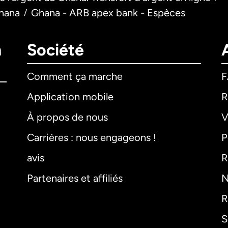
Ghana
Ghana - ARB apex bank - Espèces
/
n
Société
Comment ça marche
Application mobile
R
À propos de nous
V
Carrières : nous engageons !
P
avis
R
Partenaires et affiliés
N
R
S