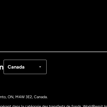
Allemagne
Australie
Canada
English
Canada
Français
on
Canada
Danemark
Espagne
ronto, ON, M4W 3E2, Canada.
États-Unis
English
pérant dans la catégorie des transferts de fonds, WorldRemit Inc