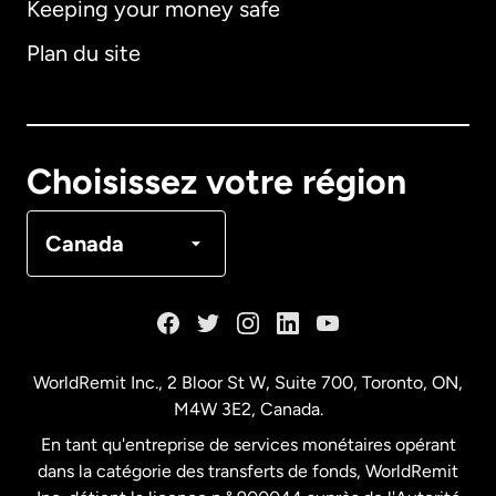
Keeping your money safe
Allemagne
Plan du site
Australie
Canada
English
Choisissez votre région
Canada
Français
Canada
Danemark
Espagne
WorldRemit Inc., 2 Bloor St W, Suite 700, Toronto, ON,
M4W 3E2, Canada.
États-Unis
English
En tant qu'entreprise de services monétaires opérant
dans la catégorie des transferts de fonds, WorldRemit