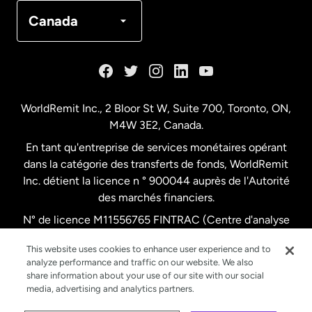
Canada
Français
Canada
Danemark
Espagne
WorldRemit Inc., 2 Bloor St W, Suite 700, Toronto, ON,
M4W 3E2, Canada.
États-Unis
English
En tant qu'entreprise de services monétaires opérant
dans la catégorie des transferts de fonds, WorldRemit
États-Unis
Español
Inc. détient la licence n ° 900044 auprès de l'Autorité
des marchés financiers.
N° de licence M11556765 FINTRAC (Centre d'analyse
France
des opérations et déclarations financières du Canada)
This website uses cookies to enhance user experience and to
analyze performance and traffic on our website. We also
Malaisie
share information about your use of our site with our social
media, advertising and analytics partners.
Nouvelle-Zélande