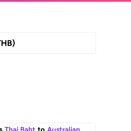
THB)
s
Thai Baht
to
Australian