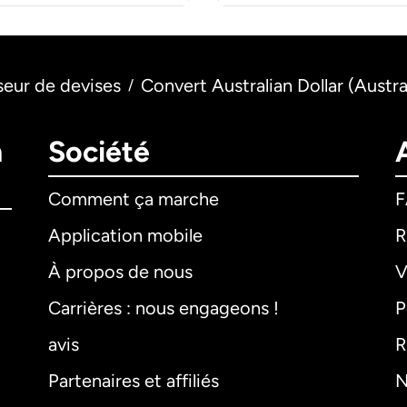
seur de devises
Convert Australian Dollar (Austra
/
n
Société
Comment ça marche
Application mobile
R
À propos de nous
V
Carrières : nous engageons !
P
avis
R
Partenaires et affiliés
N