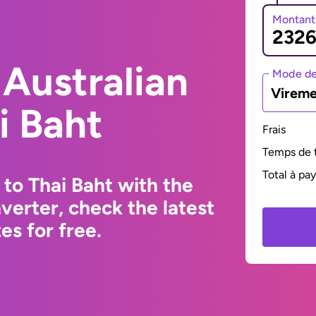
Montant
Australian
Mode de
Vireme
i Baht
Frais
Temps de t
Total à pa
 to Thai Baht with the
erter, check the latest
s for free.