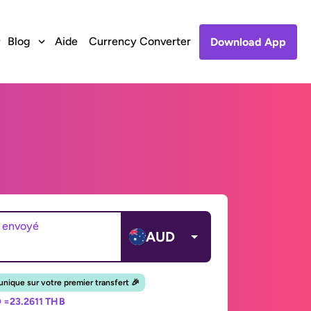
Blog
Aide
Currency Converter
Download App
 envoyé
AUD
unique sur votre premier transfert 🎉
 =
23.2611 THB