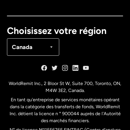
Australie
Canada
English
Choisissez votre région
Canada
Français
Canada
Danemark
Espagne
WorldRemit Inc., 2 Bloor St W, Suite 700, Toronto, ON,
M4W 3E2, Canada.
États-Unis
English
En tant qu'entreprise de services monétaires opérant
dans la catégorie des transferts de fonds, WorldRemit
États-Unis
Español
Inc. détient la licence n ° 900044 auprès de l'Autorité
des marchés financiers.
N° de licence M11556765 FINTRAC (Centre d'analyse