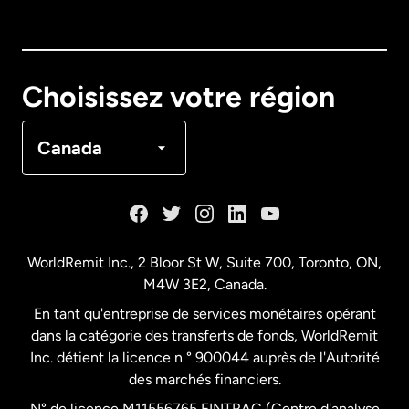
Australie
Canada
English
Choisissez votre région
Canada
Français
Canada
Danemark
Espagne
WorldRemit Inc., 2 Bloor St W, Suite 700, Toronto, ON,
M4W 3E2, Canada.
États-Unis
English
En tant qu'entreprise de services monétaires opérant
dans la catégorie des transferts de fonds, WorldRemit
États-Unis
Español
Inc. détient la licence n ° 900044 auprès de l'Autorité
des marchés financiers.
N° de licence M11556765 FINTRAC (Centre d'analyse