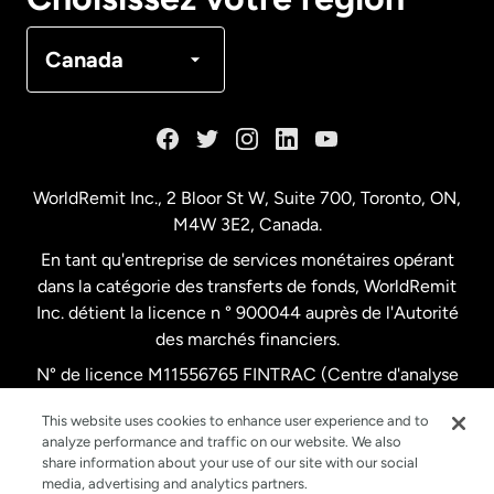
Canada
Français
Canada
Danemark
Espagne
WorldRemit Inc., 2 Bloor St W, Suite 700, Toronto, ON,
M4W 3E2, Canada.
États-Unis
English
En tant qu'entreprise de services monétaires opérant
dans la catégorie des transferts de fonds, WorldRemit
États-Unis
Español
Inc. détient la licence n ° 900044 auprès de l'Autorité
des marchés financiers.
N° de licence M11556765 FINTRAC (Centre d'analyse
France
des opérations et déclarations financières du Canada)
This website uses cookies to enhance user experience and to
analyze performance and traffic on our website. We also
Malaisie
share information about your use of our site with our social
media, advertising and analytics partners.