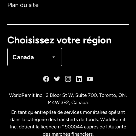
Plan du site
Australie
Canada
English
Choisissez votre région
Canada
Français
Canada
Danemark
Espagne
WorldRemit Inc., 2 Bloor St W, Suite 700, Toronto, ON,
M4W 3E2, Canada.
États-Unis
English
En tant qu'entreprise de services monétaires opérant
dans la catégorie des transferts de fonds, WorldRemit
États-Unis
Español
Inc. détient la licence n ° 900044 auprès de l'Autorité
des marchés financiers.