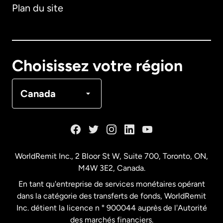
Plan du site
Australie
Canada
English
Choisissez votre région
Canada
Français
Canada
Danemark
Espagne
WorldRemit Inc., 2 Bloor St W, Suite 700, Toronto, ON,
M4W 3E2, Canada.
États-Unis
English
En tant qu'entreprise de services monétaires opérant
dans la catégorie des transferts de fonds, WorldRemit
États-Unis
Español
Inc. détient la licence n ° 900044 auprès de l'Autorité
des marchés financiers.